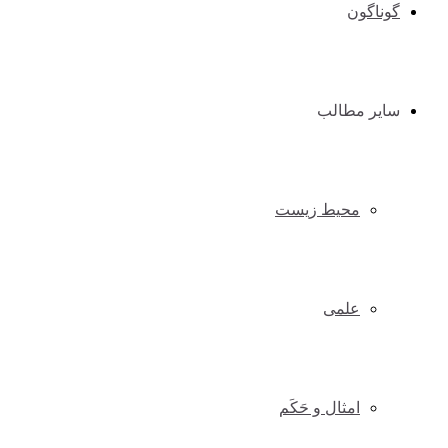
گوناگون
سایر مطالب
محیط زیست
علمی
امثال و حَکَم