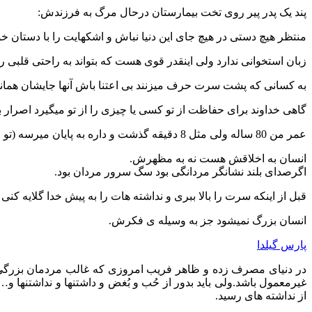
پند یک پدر پیر روی تخت بیمارستان درحال مرگ به فرزندش:
منتظر هیچ دستی در هیچ جای این دنیا نباش و اشکهایت را با دستان خ
زبان استخوانی ندارد ولی اینقدر قوی هست که بتواند به راحتی قلبی 
به کسانی که پشت سرت حرف میزنند بی اعتنا باش آنها جایشان ه
گاهی خداوند برای حفاظت از تو کسی یا چیزی را از تو میگیرد اصرا
عمر من 80 ساله ولی مثل 8 دقیقه گذشت و داره به پایان میرسه (تو این دقیقه های کم کسی را از دست خودت ناراحت نکن)
انسان به اخلاقش هست نه به مظهرش.
اگرصدای بلند نشانگر مردانگی بود سگ سرور مردان بود.
قبل از اینکه سرت را بالا ببری و نداشته هات را به پیش خدا گلایه کنی
انسان بزرگ نمیشود جز به وسیله ی فكرش.
پارس گیلدا
در دنیای مصرف زده و ظاهر فریب امروزی که غالب مردمان بزرگی 
غیرمعمول باشد.ولی باید بدور از حُب و بُغض و داشتنها و نداشتنها 
از نداشته های رسید.