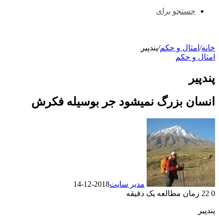
جستجو برای
خانه
/
امثال و حکم
/
پندپیر
امثال و حکم
پندپیر
انسان بزرگ نمیشود جر بوسیله فکرش
مدیر سایت
2018-12-14
0
22
زمان مطالعه یک دقیقه
پندپیر