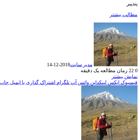
پندپیر
مطالب بیشتر
مدیر سایت
2018-12-14
0
22
زمان مطالعه یک دقیقه
نمایش بیشتر
فیسبوک
ایکس
لینکداین
واتس آپ
تلگرام
اشتراک گذاری با ایمیل
چاپ