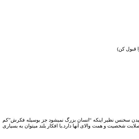
 قبول کن)
نیدن سخنس نظیر اینکه “انسان بزرگ نمیشود جز بوسیله فکرش”کم
ابت شخصیت و همت والای آنها دارد.با افکار بلند میتوان به بسیاری