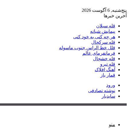
پنج‌شنبه, 6 آگوست 2026
آخرین خبرها
قله سبلان
پیمایش شبانه
هر چه کنی به خود کنی
قله سرکچال
قلل خط الراس جنوب ماسوله
فرمانفرمای عالم
قله خشچال
قله تیرو
آهنگ افلاک
قمار باز
ورود
نوشته تصادفی
سایدبار
منو