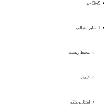
گوناگون
سایر مطالب
محیط زیست
علمی
امثال و حَکَم