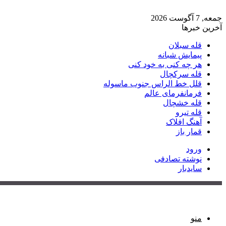
جمعه, 7 آگوست 2026
آخرین خبرها
قله سبلان
پیمایش شبانه
هر چه کنی به خود کنی
قله سرکچال
قلل خط الراس جنوب ماسوله
فرمانفرمای عالم
قله خشچال
قله تیرو
آهنگ افلاک
قمار باز
ورود
نوشته تصادفی
سایدبار
منو