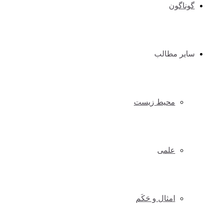
گوناگون
سایر مطالب
محیط زیست
علمی
امثال و حَکَم