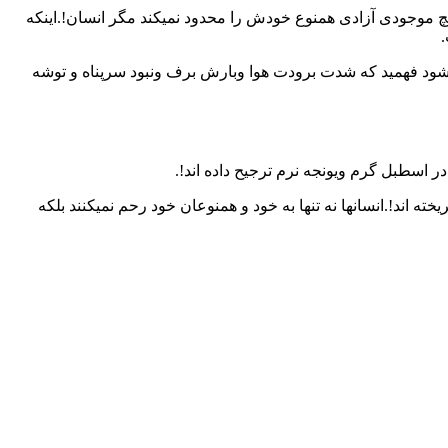
موجودی آزادی همنوع خودش را محدود نمیکند مگر انسان!.اینکه
فر کوهستان است. در صعود مورخ 8/11/95 نظرم را به خود جلب کرد!.میشود فهمید که شدت برودت هوا وبارش برف ونبود سرپناه و توشه
ر اسطبل گرم ویونجه نرم ترجیح داده اند!.
ته اند!.انسانها نه تنها به خود و همنوعان خود رحم نمیکنند بلکه