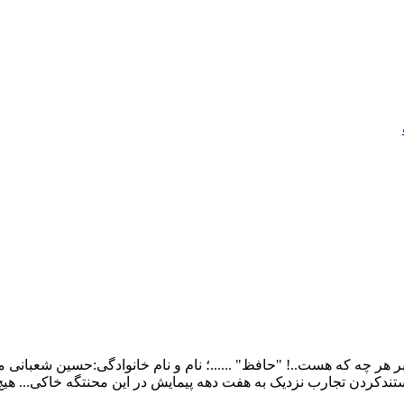
ر چه که هست..! "حافظ" ......؛ نام و نام خانوادگی:حسین شعبانی م
ندکردن تجارب نزدیک به هفت دهه پیمایش در این محنتگه خاکی... هی