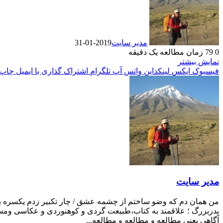
مدیر سایت
2019-01-31
0
79
زمان مطالعه یک دقیقه
نمایش بیشتر
فیسبوک
ایکس
لینکداین
واتس آپ
تلگرام
اشتراک گذاری با ایمیل
چاپ
مدیر سایت
من همان دم که وضو ساختم از چشمه عشق / چار تکبیر زدم یکسره بر ه
پدربزرگ ؛ علاقمند به کتاب،طبیعت گردی و کوهنوردی و عکاسی ومست
آگاهی یعنی مطالعه و مطالعه و مطالعه...