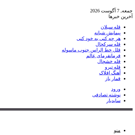
جمعه, 7 آگوست 2026
آخرین خبرها
قله سبلان
پیمایش شبانه
هر چه کنی به خود کنی
قله سرکچال
قلل خط الراس جنوب ماسوله
فرمانفرمای عالم
قله خشچال
قله تیرو
آهنگ افلاک
قمار باز
ورود
نوشته تصادفی
سایدبار
منو