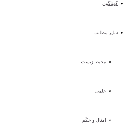
گوناگون
سایر مطالب
محیط زیست
علمی
امثال و حَکَم