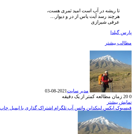
تا ریشه در آب است امید ثمری هست،
هرچند رسد آیت یاس از در و دیوار…
عرفی شیرازی
پارس گیلدا
مطالب بیشتر
مدیر سایت
2021-08-03
0
20
زمان مطالعه کمتر از یک دقیقه
نمایش بیشتر
فیسبوک
ایکس
لینکداین
واتس آپ
تلگرام
اشتراک گذاری با ایمیل
چاپ