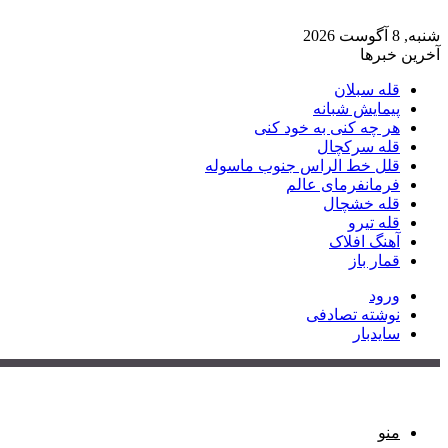
شنبه, 8 آگوست 2026
آخرین خبرها
قله سبلان
پیمایش شبانه
هر چه کنی به خود کنی
قله سرکچال
قلل خط الراس جنوب ماسوله
فرمانفرمای عالم
قله خشچال
قله تیرو
آهنگ افلاک
قمار باز
ورود
نوشته تصادفی
سایدبار
منو