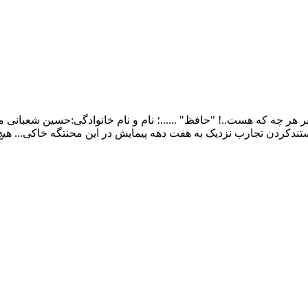
ر چه که هست..! "حافظ" ......؛ نام و نام خانوادگی:حسین شعبانی م
ندکردن تجارب نزدیک به هفت دهه پیمایش در این محنتگه خاکی... هی