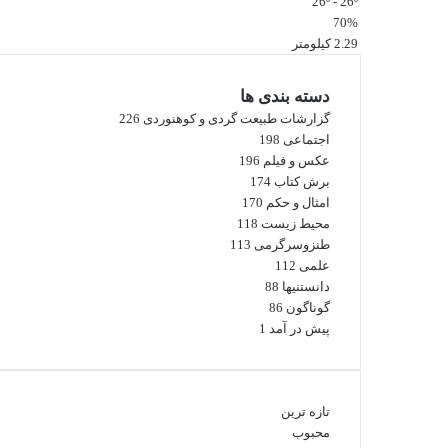
26º - 26º
70%
2.29 کیلومتر
دسته بندی ها
گزارشات طبیعت گردی و کوهنوردی
226
اجتماعی
198
عکس و فیلم
196
برش کتاب
174
امثال و حکم
170
محیط زیست
118
طنزوسرگرمی
113
علمی
112
دانستنیها
88
گوناگون
86
پیش در آمد
1
تازه ترین
محبوب