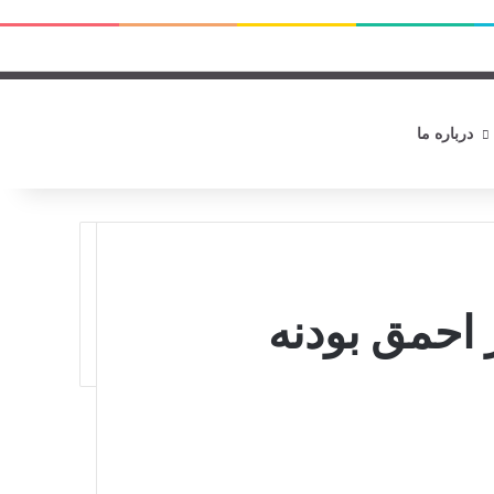
ورود
سایدب
نوشته تص
جستج
درباره ما
 احمق بودنه