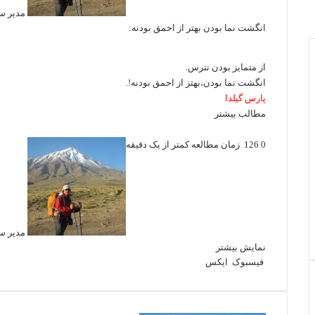
مدیر س
انگشت نما بودن بهتر از احمق بودنه:
از متمایز بودن نترس.
انگشت نما بودن،بهتر از احمق بودنه!.
پارس گیلدا
مطالب بیشتر
0
126
زمان مطالعه کمتر از یک دقیقه
مدیر س
نمایش بیشتر
فیسبوک
ایکس
ل
و
ت
ا
چ
ی
ا
ل
ا
ش
ن
ت
گ
ت
پ
ک
ر
ر
س