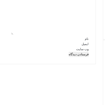
ی
د
گ
ا
ه
*
نام
ایمیل
وب‌ سایت