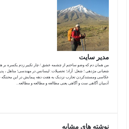
د
آ
ا
ا
ا
م
پ
ک
ی
گ
ن
ذ
ا
ر
ی
ب
ا
مدیر سایت
ا
ی
من همان دم که وضو ساختم از چشمه عشق / چار تکبیر زدم یکسره بر هر چ
م
شعبانی مژدهی ؛ شغل: آزاد؛ تحصیلات: لیسانس در مهندسی؛ متاهل ، پدر 
ی
عکاسی ومستندکردن تجارب نزدیک به هفت دهه پیمایش در این محنتگه خا
ل
آدمیان آگاهی ست و آگاهی یعنی مطالعه و مطالعه و مطالعه...
و
ب
ف
ی
ا
س
ا
ی
س
ی
ب
ن
و
س
ت
نوشته های مشابه
ت
ک