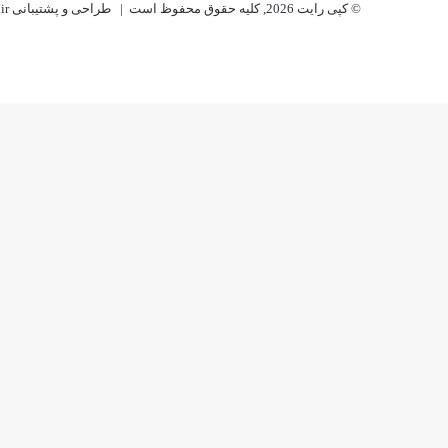
© کپی رایت 2026, کلیه حقوق محفوظ است |
طراحی و پشتیبانی MR-Rajabi.ir
اینستاگرام
تلگرام
ایکس
واتس
تلگرام
فیسبوک
آپ
دکمه
بازگشت
به
بالا