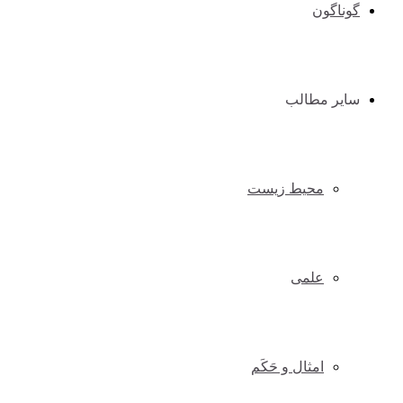
گوناگون
سایر مطالب
محیط زیست
علمی
امثال و حَکَم