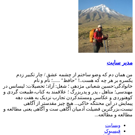
مدیر سایت
من همان دم که وضو ساختم از چشمه عشق / چار تکبیر زدم
یکسره بر هر چه که هست..! "حافظ" ......؛ نام و نام
خانوادگی:حسین شعبانی مژدهی ؛ شغل: آزاد؛ تحصیلات: لیسانس در
مهندسی؛ متاهل ، پدر و پدربزرگ ؛ علاقمند به کتاب،طبیعت گردی و
کوهنوردی و عکاسی ومستندکردن تجارب نزدیک به هفت دهه
پیمایش در این محنتگه خاکی... هیچ چیز مقدستر از آگاهی
نیست،بزرگترین فضیلت آدمیان آگاهی ست و آگاهی یعنی مطالعه و
مطالعه و مطالعه...
وبسایت
فیسبوک