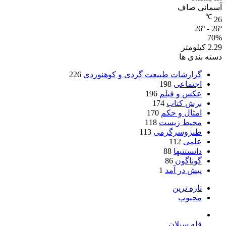
آسمانی صاف
℃
26
26º - 26º
70%
2.29 کیلومتر
دسته بندی ها
گزارشات طبیعت گردی و کوهنوردی
226
اجتماعی
198
عکس و فیلم
196
برش کتاب
174
امثال و حکم
170
محیط زیست
118
طنزوسرگرمی
113
علمی
112
دانستنیها
88
گوناگون
86
پیش در آمد
1
تازه ترین
محبوب
قله سبلان