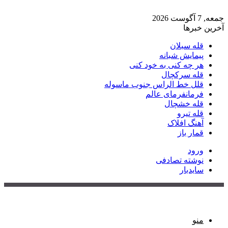
جمعه, 7 آگوست 2026
آخرین خبرها
قله سبلان
پیمایش شبانه
هر چه کنی به خود کنی
قله سرکچال
قلل خط الراس جنوب ماسوله
فرمانفرمای عالم
قله خشچال
قله تیرو
آهنگ افلاک
قمار باز
ورود
نوشته تصادفی
سایدبار
منو