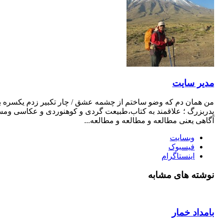
مدیر سایت
من همان دم که وضو ساختم از چشمه عشق / چار تکبیر زدم یکسره بر ه
پدربزرگ ؛ علاقمند به کتاب،طبیعت گردی و کوهنوردی و عکاسی ومست
آگاهی یعنی مطالعه و مطالعه و مطالعه...
وبسایت
فیسبوک
اینستاگرام
نوشته های مشابه
بامداد خمار