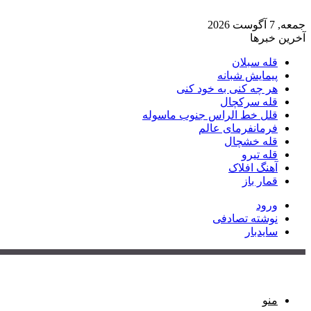
جمعه, 7 آگوست 2026
آخرین خبرها
قله سبلان
پیمایش شبانه
هر چه کنی به خود کنی
قله سرکچال
قلل خط الراس جنوب ماسوله
فرمانفرمای عالم
قله خشچال
قله تیرو
آهنگ افلاک
قمار باز
ورود
نوشته تصادفی
سایدبار
منو