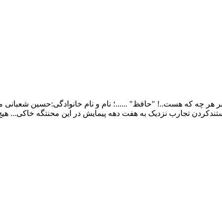
ر چه که هست..! "حافظ" ......؛ نام و نام خانوادگی:حسین شعبانی م
ندکردن تجارب نزدیک به هفت دهه پیمایش در این محنتگه خاکی... هی