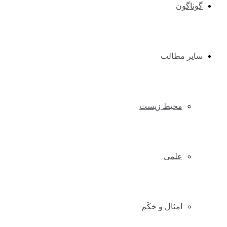
گوناگون
سایر مطالب
محیط زیست
علمی
امثال و حَکَم