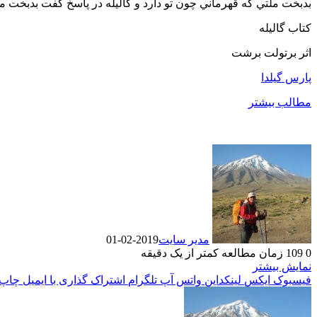
بدبخت ملتي كه قهرماني چون تو دارد و گاليله در پاسخ گفت بدبخت ملت
كتاب گاليله
اثر برتولت برشت
پارس گیلدا
مطالب بیشتر
مدیر سایت
2019-02-01
0
109
زمان مطالعه کمتر از یک دقیقه
نمایش بیشتر
فیسبوک
ایکس
لینکداین
واتس آپ
تلگرام
اشتراک گذاری با ایمیل
چاپ