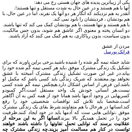
یکی از زیباترین پدیده های جهان هستی رخ می دهد:
آنها با هم هستند و در عین حال به شدت مستقل و تنها هستند!.
آنقدر به هم نزدیکند که انگار هر دو آنها یک نفرند، اما در عین حال، با
هم بودنشان ، فردیتشان را نابود نمی کند.
با هم هستند و تنها هستند، با هم بودنشان کمک می کند که تنها باشند.
دو انسان پخته و معنوی اگر عاشق هم شوند، بدون حس مالکیت،
بدون سیاست، بدون ریاکاری، به هم کمک می کنند که آزاد باشند.
مردن از عشق
فرانک پورسل
شاید جمله نیمه گُم شده را شنیده باشید.برخی براین باورند که برای
تشکیل یک زندگی مشترک موفق ،باید هر کسی نیمه گُم شده خود را
بیابد.در غیر این صورت تشکیل زندگی مشترک آمیخته با عشق
نخواهد بود.معتقدند که شریک زندگی باید کسی باشد که مکمل او
باشد.این فرض از اساس اشکال دارد.هیچکس نیمه گُم شده کسی
نیست.هر انسانی خودش یک واحد مستقل است.اگر کمبودو
کسریهایی در وجود آدمها باشد همانا خود از همه کس به آن آگاهتر
است.شخصا باید تلاش کند نواقصات شخصیتی خود را رفع
کند.انسانها در هرحال با هم متفاوتند.شرط بقای یک زندگی مشترک
موفق ،توانایی هایی ست که آدمها باید در خود ایجاد کنند.ظرفیت
خود را در تحمل همدیگر بالا ببرند.
انسانها اگر به این مرحله از
عقلانیت برسند که توانایی تحمل تفاوتها را داشته باشند خواهند
توانست در کنار هم مسالمت آمیز بزیند.چه زندگی مشترک چه