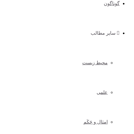
گوناگون
سایر مطالب
محیط زیست
علمی
امثال و حَکَم