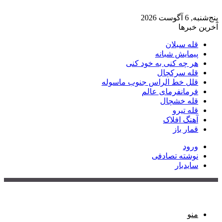
پنج‌شنبه, 6 آگوست 2026
آخرین خبرها
قله سبلان
پیمایش شبانه
هر چه کنی به خود کنی
قله سرکچال
قلل خط الراس جنوب ماسوله
فرمانفرمای عالم
قله خشچال
قله تیرو
آهنگ افلاک
قمار باز
ورود
نوشته تصادفی
سایدبار
منو