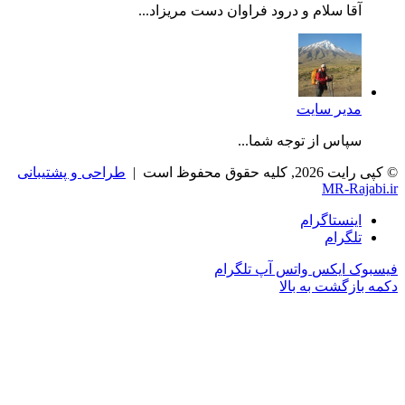
آقا سلام و درود فراوان دست مریزاد...
مدیر سایت
سپاس از توجه شما...
© کپی رایت 2026, کلیه حقوق محفوظ است |
طراحی و پشتیبانی
MR-Rajabi.ir
اینستاگرام
تلگرام
فیسبوک
ایکس
واتس آپ
تلگرام
دکمه بازگشت به بالا