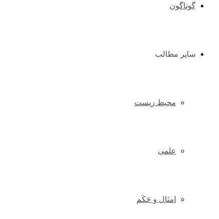
گوناگون
سایر مطالب
محیط زیست
علمی
امثال و حَکَم