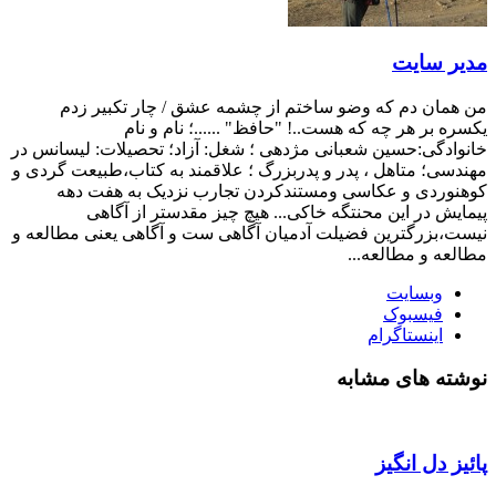
یر سایت
 همان دم که وضو ساختم از چشمه عشق / چار تکبیر زدم
سره بر هر چه که هست..! "حافظ" ......؛ نام و نام
نوادگی:حسین شعبانی مژدهی ؛ شغل: آزاد؛ تحصیلات: لیسانس در
ندسی؛ متاهل ، پدر و پدربزرگ ؛ علاقمند به کتاب،طبیعت گردی و
هنوردی و عکاسی ومستندکردن تجارب نزدیک به هفت دهه
مایش در این محنتگه خاکی... هیچ چیز مقدستر از آگاهی
ست،بزرگترین فضیلت آدمیان آگاهی ست و آگاهی یعنی مطالعه و
العه و مطالعه...
وبسایت
فیسبوک
اینستاگرام
شته های مشابه
ئیز دل انگیز