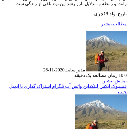
رانت و رابطه و…دلایل بارز رشد این نوع تلقی از زندگی ست.
تاریخ تولد لاکچری
مطالب بیشتر
مدیر سایت
2020-11-26
0
10
زمان مطالعه یک دقیقه
نمایش بیشتر
فیسبوک
ایکس
لینکداین
واتس آپ
تلگرام
اشتراک گذاری با ایمیل
چاپ