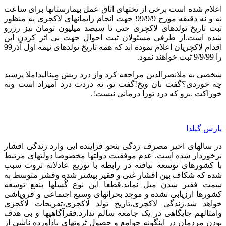
اعلام شده است برخی از تختهای اتاق عمل بیمارستانها برای ساعت
نه و نه دقیقه مورخ 99/9/9 جهت انجام زایمانهای لاکچری به منظور
ثبت تاریخ تولدهای لاکچری حتی تا سیصد میلیون تومان نیز رزرو
شده است.از طرفی مسئولان ثبت احوال جهت بی اثر کردن این
اقدام لاکچریان اعلام نموده اند که همه تاریخ تولدهای نیمه اول آذر99
را 9/9/99 ثبت خواهند نمود.
شخصی به ملانصرالدین مراجعه کرد واز درد ریش مینالید!ملا پرسید
چه خوردی؟گفت نان ویخ!گفت تو، نه دردت درد آمیزاد است ونه
خوراکت .برو که درد تورا درمانی نیست!.
پارس گیلدا
در سالهای اخیر مصرف زدگی بنحو فزاینده ایی وارد زندگی اقشار
برخوردار شده است. عدم موفقیت دولتها مخصوصا دولتهای مرتبط
با کشورهای توسعه نیافته در رابطه با توزیع عادلانه ثروت سبب
شده که شکاف بین اقشار غنی و فقیر بیشتر شده وقشر متوسط به
سمت فقیر شدن میل نماید.قطعا این نوع گُسلها بنفع توسعه
کشورها ارزیابی نشده و موجِد بحرانهای وسیع اجتماعی و فروپاشی
خواهد شد.زندگی لاکچری،تاریخ تولد لاکچری،تفریحات لاکچری
وامثالهم جایگاهی در یک جامعه سالم ندارد.فقرآگاهیها و بی هدف
بودن مردمان در اینگونه جوامع و حصول ثروتهای بادآورده ناشی از