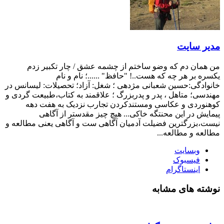
مدیر سایت
من همان دم که وضو ساختم از چشمه عشق / چار تکبیر زدم
یکسره بر هر چه که هست..! "حافظ" ......؛ نام و نام
خانوادگی:حسین شعبانی مژدهی ؛ شغل: آزاد؛ تحصیلات: لیسانس در
مهندسی؛ متاهل ، پدر و پدربزرگ ؛ علاقمند به کتاب،طبیعت گردی و
کوهنوردی و عکاسی ومستندکردن تجارب نزدیک به هفت دهه
پیمایش در این محنتگه خاکی... هیچ چیز مقدستر از آگاهی
نیست،بزرگترین فضیلت آدمیان آگاهی ست و آگاهی یعنی مطالعه و
مطالعه و مطالعه...
وبسایت
فیسبوک
اینستاگرام
نوشته های مشابه