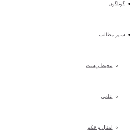
گوناگون
سایر مطالب
محیط زیست
علمی
امثال و حَکَم