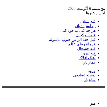
پنج‌شنبه, 6 آگوست 2026
آخرین خبرها
قله سبلان
پیمایش شبانه
هر چه کنی به خود کنی
قله سرکچال
قلل خط الراس جنوب ماسوله
فرمانفرمای عالم
قله خشچال
قله تیرو
آهنگ افلاک
قمار باز
ورود
نوشته تصادفی
سایدبار
منو