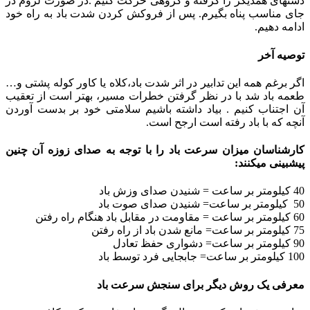
دستهای همدیگر را گرفته و گروهی حرکت کنیم .در صورت لزوم در
جای مناسب پناه بگیرم. پس از فروکش کردن شدت باد به راه خود
ادامه دهیم.
توصیه آخر
اگر برغم همه این تدابیر در اثر شدت باد،کلاه یا کاور کوله پشتی و…
طعمه باد شد با در نظر گرفتن خطرات مسیر، بهتر است از تعقیب
آن اجتناب کنیم . بیاد داشته باشیم سلامتی خود بر بدست آوردن
آنچه که با باد رفته است ارجح است.
کارشناسان میزان سرعت باد را با توجه به صدای زوزه آن چنین
پیشبینی میکنند:
40 کیلومتر بر ساعت = شنیدن صدای وزش باد
50 کیلومتر بر ساعت= شنیدن صدای صوت باد
60 کیلومتر بر ساعت = مقاومت در مقابل باد هنگام راه رفتن
75 کیلومتر بر ساعت= مانع شدن باد از راه رفتن
90 کیلومتر بر ساعت= دشواری حفظ تعادل
100 کیلومتر بر ساعت= جابجایی فرد توسط باد
معرفی یک روش دیگر برای سنجش سرعت باد