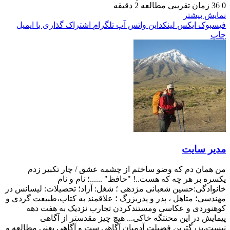
0
36
زمان تقریبی مطالعه 2 دقیقه
نمایش بیشتر
فیسبوک
ایکس
لینکداین
واتس آپ
تلگرام
اشتراک گذاری با ایمیل
چاپ
مدیر سایت
من همان دم که وضو ساختم از چشمه عشق / چار تکبیر زدم
یکسره بر هر چه که هست..! "حافظ" ......؛ نام و نام
خانوادگی:حسین شعبانی مژدهی ؛ شغل: آزاد؛ تحصیلات: لیسانس در
مهندسی؛ متاهل ، پدر و پدربزرگ ؛ علاقمند به کتاب،طبیعت گردی و
کوهنوردی و عکاسی ومستندکردن تجارب نزدیک به هفت دهه
پیمایش در این محنتگه خاکی... هیچ چیز مقدستر از آگاهی
نیست،بزرگترین فضیلت آدمیان آگاهی ست و آگاهی یعنی مطالعه و