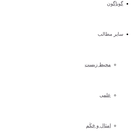
گوناگون
سایر مطالب
محیط زیست
علمی
امثال و حَکَم