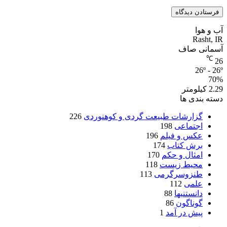
آب و هوا
Rasht, IR
آسمانی صاف
℃
26
26º - 26º
70%
2.29 کیلومتر
دسته بندی ها
گزارشات طبیعت گردی و کوهنوردی
226
اجتماعی
198
عکس و فیلم
196
برش کتاب
174
امثال و حکم
170
محیط زیست
118
طنزوسرگرمی
113
علمی
112
دانستنیها
88
گوناگون
86
پیش در آمد
1