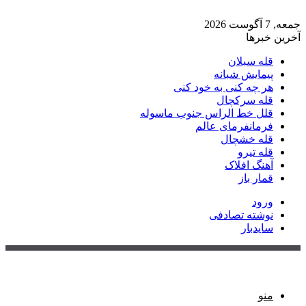
جمعه, 7 آگوست 2026
آخرین خبرها
قله سبلان
پیمایش شبانه
هر چه کنی به خود کنی
قله سرکچال
قلل خط الراس جنوب ماسوله
فرمانفرمای عالم
قله خشچال
قله تیرو
آهنگ افلاک
قمار باز
ورود
نوشته تصادفی
سایدبار
منو