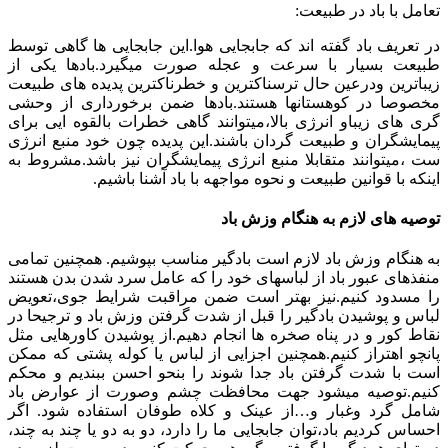
تعامل با باد در طبیعت:
در تعریف باد گفته اند که جابجایی هوا.این جابجایی ها گاهی توسط
طبیعت بسیار با سرعت و عجله صورت میگیرد.بادها یکی از
زیباترین ودرعین حال ترسناکترین و خطرناکترین پدیده های طبیعت
مخصوصا در کوهستانها هستند.بادها ضمن برخورداری از وحشی
گری های زیباو انرژی بالا،میتوانند گاهی خطرات بالقوه ایی برای
پیمایشگران و طبیعت گردان باشند.این پدیده چون خود منبع انرژی
ست ،میتوانند متقابلا منبع انرژی پیمایشگران نیز باشد.مشروط به
اینکه با قوانین طبیعت و نحوه مواجهه با باد آشنا باشیم.
توصیه های لازم به هنگام وزش باد
به هنگام وزش باد لازم است بادگیر مناسب بپوشیم. همچنین تمامی
منفذهای عبور باد از لباسهای خود را که عامل سرد شدن بدن هستند
را مسدود کنیم.نیز بهتر است ضمن مراقبت شرایط جوی،تعویض
لباس و پوشیدن بادگیر را قبل از شدت گرفتن وزش باد و ترجیحا در
نقاط کور و در پناه صخره ها انجام دهیم.از پوشیدن کاورهایی مثل
پانچو اهتراز کنیم.همچنین اجزایی از لباس یا کوله پشتی که ممکن
است با شدت گرفتن باد جدا شوند را بنحو احسن ببندیم و محکم
کنیم.توصیه میشود جهت محافظت چشم وصورت از عوارض باد
شامل گرد وغبار و…از عینک و کلاه طوفان استفاده شود. اگر
احساس کردیم باد،توان جابجایی ما را دارد، دو به دو یا چند به چند،