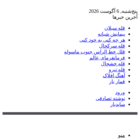
پنج‌شنبه, 6 آگوست 2026
آخرین خبرها
قله سبلان
پیمایش شبانه
هر چه کنی به خود کنی
قله سرکچال
قلل خط الراس جنوب ماسوله
فرمانفرمای عالم
قله خشچال
قله تیرو
آهنگ افلاک
قمار باز
ورود
نوشته تصادفی
سایدبار
منو