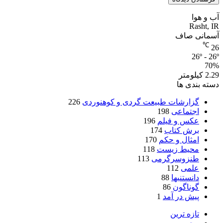
آب و هوا
Rasht, IR
آسمانی صاف
℃
26
26º - 26º
70%
2.29 کیلومتر
دسته بندی ها
گزارشات طبیعت گردی و کوهنوردی
226
اجتماعی
198
عکس و فیلم
196
برش کتاب
174
امثال و حکم
170
محیط زیست
118
طنزوسرگرمی
113
علمی
112
دانستنیها
88
گوناگون
86
پیش در آمد
1
تازه ترین