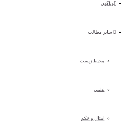
گوناگون
سایر مطالب
محیط زیست
علمی
امثال و حَکَم