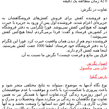
0
42
زمان مطالعه یک دقیقه
تفاوت در نگرش:
دو فروشنده کفش برای فروش کفش‌های فروشگاهشان به
جزیره‌ای اعزام شدند. فروشنده اول پس از ورود به جزیره با حیرت
فهمید که هیچ‌کس کفش نمی‌پوشد. فورا تلگرامی به دفتر فروشگاه
در کشورش فرستاد و گفت: فردا برمی‌گردم. اینجا هیچ‌کس کفش
نمی‌پوشد.!
فروشنده دوم هم از دیدن همان واقعیت حیرت کرد. فورا این تلگرام
را به دفتر فروشگاه خود فرستاد: لطفا 1000 جفت کفش بفرستید.
اینجا همه کفش لازم دارند.
فرق بین مانع و فرصت چیست؟ نگرش ما نسبت به آن.
اص
ول نگرش
جان سی مکسول
پارس گیلدا
نوع نگاه آدمها به موضوع ،میتواند به نتایج مختلفی منجر شود و
باعث پیروزی یا شکست،بُرد یا باخت و موفقیت یا عدم موفقیتشان
در امور روزمره زندگی گردد.تفاوت آدمها با همدیگر نیز به همین
تفاوت نوع نگاهشان به زندگی بر میگردد.سواد وتحصیلات و مدرک و
تجارب کاری و…اگر بتواند افق دید انسانها را وسعت بخشد و به آنها
در حصول موفقیت کمک نماید ارزشمند است.وگرنه بالاترین مدارک