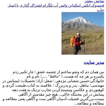
نمایش بیشتر
فیسبوک
ایکس
لینکداین
واتس آپ
تلگرام
اشتراک گذاری با ایمیل
چاپ
مدیر سایت
من همان دم که وضو ساختم از چشمه عشق / چار تکبیر زدم
یکسره بر هر چه که هست..! "حافظ" ......؛ نام و نام
خانوادگی:حسین شعبانی مژدهی ؛ شغل: آزاد؛ تحصیلات: لیسانس در
مهندسی؛ متاهل ، پدر و پدربزرگ ؛ علاقمند به کتاب،طبیعت گردی و
کوهنوردی و عکاسی ومستندکردن تجارب نزدیک به هفت دهه
پیمایش در این محنتگه خاکی... هیچ چیز مقدستر از آگاهی
نیست،بزرگترین فضیلت آدمیان آگاهی ست و آگاهی یعنی مطالعه و
مطالعه و مطالعه...