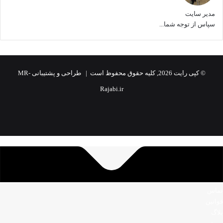
مدیر سایت
سپاس از توجه شما...
© کپی رایت 2026, کلیه حقوق محفوظ است |
طراحی و پشتیبانی MR-
Rajabi.ir
اینستاگرام
تلگرام
ایکس
واتس
تلگرام
فیسبوک
آپ
تماس
قوانین
بلاگ