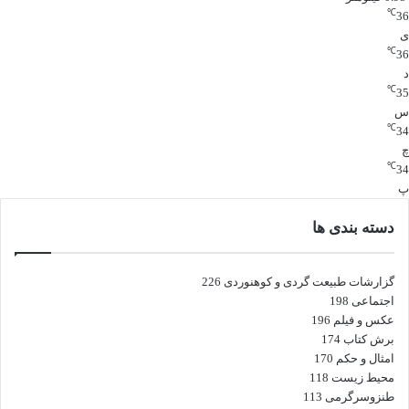
℃
36
ی
℃
36
د
℃
35
س
℃
34
چ
℃
34
پ
دسته بندی ها
گزارشات طبیعت گردی و کوهنوردی
226
اجتماعی
198
عکس و فیلم
196
برش کتاب
174
امثال و حکم
170
محیط زیست
118
طنزوسرگرمی
113