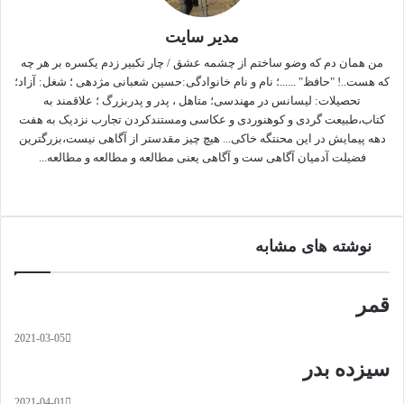
ن
ذ
ا
مدیر سایت
ر
ی
من همان دم که وضو ساختم از چشمه عشق / چار تکبیر زدم یکسره بر هر چه
ب
که هست..! "حافظ" ......؛ نام و نام خانوادگی:حسین شعبانی مژدهی ؛ شغل: آزاد؛
ا
تحصیلات: لیسانس در مهندسی؛ متاهل ، پدر و پدربزرگ ؛ علاقمند به
ا
کتاب،طبیعت گردی و کوهنوردی و عکاسی ومستندکردن تجارب نزدیک به هفت
ی
دهه پیمایش در این محنتگه خاکی... هیچ چیز مقدستر از آگاهی نیست،بزرگترین
م
فضیلت آدمیان آگاهی ست و آگاهی یعنی مطالعه و مطالعه و مطالعه...
ی
وبس
فی
این
ل
ایت
سب
ستا
وک
گرا
نوشته های مشابه
م
قمر
2021-03-05
سیزده بدر
2021-04-01