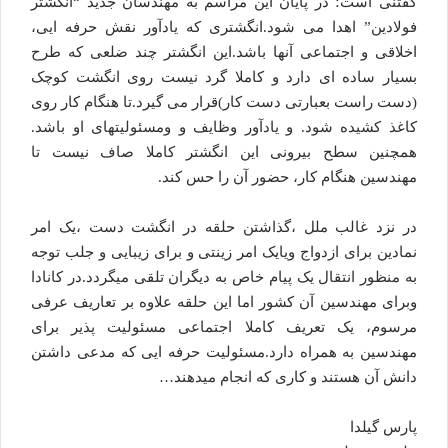
گفتنی است؛ در پایان این مراسم به مهندسان جدید “انگشتر
فولادین” اهدا می شود.انگشتری که یادآور نقش حرفه ایی،
اخلاقی و اجتماعی آنها باشد.این انگشتر چند ضلعی که طرح
بسیار ساده ای دارد و کاملا گرد نیست روی انگشت کوچک
(دست راست بعبارتی دست کار)قرار می گیرد.تا هنگام کار روی
کاغذ کشیده شود. و یادآور وظایف و ومسئولیتهای او باشد.
همچنین سطح بیرونی این انگشتر کاملا صاف نیست تا
مهندسین هنگام کار، حضور آن را حس کند.
در نزد غالب ملل ،گذاشتن حلقه در انگشت دست ،یک امر
نمادین برای ازدواج ویایک امر زینتی و برای زیبایی و جلب توجه
به منظور انتقال یک پیام خاص به دیگران تلقی میگردد.در کانادا
وبرای مهندسین آن کشور اما این حلقه علاوه بر تعاریف عرفی
مرسوم، یک تعریف کاملا اجتماعی مسئولیت پذیر برای
مهندسین به همراه دارد.مسئولیت حرفه ایی که مدعی داشتن
دانش آن هستند و کاری که انجام میدهند…
پارس گیلدا