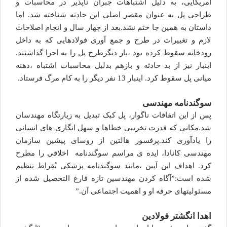
آمریکایی، به دلیل اشتباهات جبران ناپذیر در محاسبات و
طراحی پل به عنوان مقصر اصلی این حادثه شناخته شد. اما
داستان به همین جا ختم نشد.بعد از چهار سال و انجام اصلاحات
لازم و تغییرات در طرح و جمع آوری فولادهایی که به داخل
رودخانه سقوط کرده بود ،بار دیگرطرح پل را به اجرا گذاشتند.
اینبار نیز از بد حادثه و بازهم بدلیل محاسبات اشتباه ،دهنه
میانی پل سقوط کرد. اینبار 13 نفر دیگر را به کام مرگ فرستاد.
سوگندنامه مهندسی
پس از این اتفاقات ناگوار، پل کبک تبدیل به زیارتگاه مهندسان
شد.مکانی که قدرت تخریبی خطاها و سهل انگاری های انسانی
را یادآوری کند.پرفسور هالتین از روسای پیشین سازمان
مهندسی کانادا، ایده ی مراسم سوگندنامه اخلاقی را مطرح
کرد. اهداف این آیین ،مانند سوگندنامه پزشکی بُقراط تنظیم
شده است:”آگاه کردن مهندسین تازه فارغ التحصیل شده از
مسئولیتهای حرفه او و اهمیت اجتماعی آن.”
اهدا انگشتر فولادین