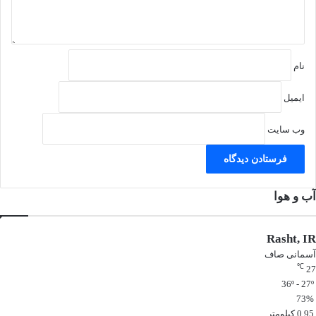
نام
ایمیل
وب‌ سایت
آب و هوا
Rasht, IR
آسمانی صاف
℃
27
36º - 27º
73%
0.95 کیلومتر