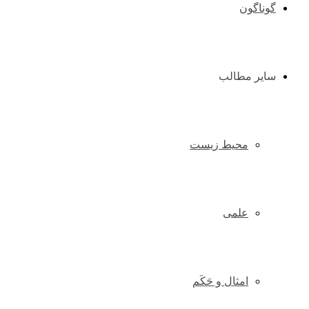
گوناگون
سایر مطالب
محیط زیست
علمی
امثال و حَکَم