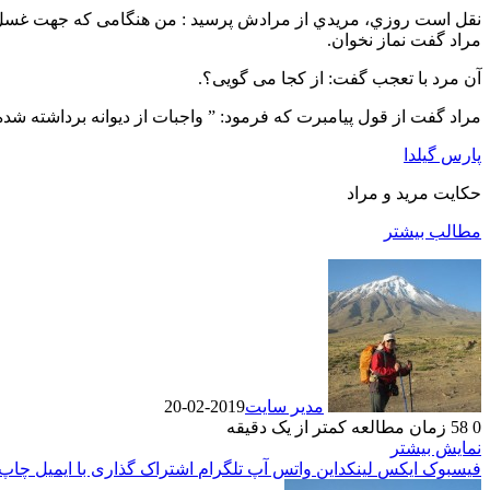
نقل است روزي، مريدي از مرادش پرسید : من هنگامی که جهت غسل در 
مراد گفت نماز نخوان.
آن مرد با تعجب گفت: از کجا می گویی؟.
مراد گفت از قول پيامبرت که فرمود: ” واجبات از دیوانه برداشته شده
پارس گیلدا
حکایت مرید و مراد
مطالب بیشتر
مدیر سایت
2019-02-20
0
58
زمان مطالعه کمتر از یک دقیقه
نمایش بیشتر
فیسبوک
ایکس
لینکداین
واتس آپ
تلگرام
اشتراک گذاری با ایمیل
چاپ