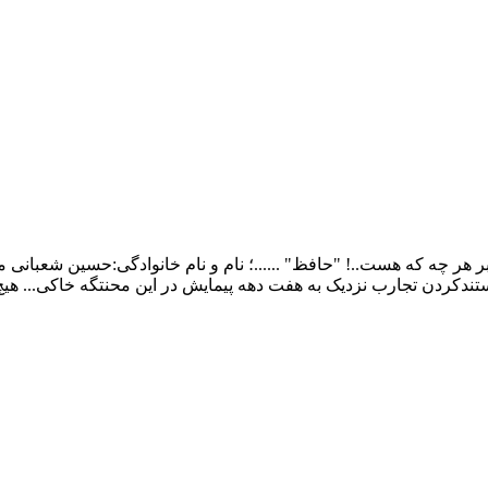
ر چه که هست..! "حافظ" ......؛ نام و نام خانوادگی:حسین شعبانی م
ندکردن تجارب نزدیک به هفت دهه پیمایش در این محنتگه خاکی... هی