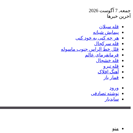
جمعه, 7 آگوست 2026
آخرین خبرها
قله سبلان
پیمایش شبانه
هر چه کنی به خود کنی
قله سرکچال
قلل خط الراس جنوب ماسوله
فرمانفرمای عالم
قله خشچال
قله تیرو
آهنگ افلاک
قمار باز
ورود
نوشته تصادفی
سایدبار
منو