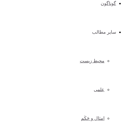
گوناگون
سایر مطالب
محیط زیست
علمی
امثال و حَکَم