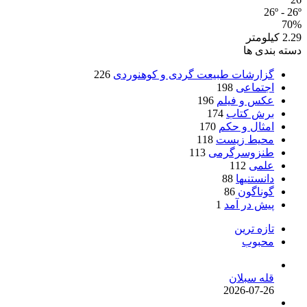
26º - 26º
70%
2.29 کیلومتر
دسته بندی ها
گزارشات طبیعت گردی و کوهنوردی
226
اجتماعی
198
عکس و فیلم
196
برش کتاب
174
امثال و حکم
170
محیط زیست
118
طنزوسرگرمی
113
علمی
112
دانستنیها
88
گوناگون
86
پیش در آمد
1
تازه ترین
محبوب
قله سبلان
2026-07-26