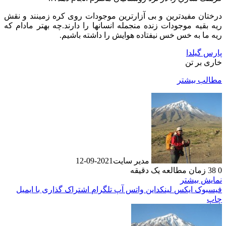
درختان مفیدترین و بی آزارترین موجودات روی کره زمینند و نقش
ریه بقیه موجودات زنده منجمله انسانها را دارند.چه بهتر مادام که
ریه ما به خس خس نیفتاده هوایش را داشته باشیم.
پارس گیلدا
خاری بر تن
مطالب بیشتر
مدیر سایت
2021-09-12
0
38
زمان مطالعه یک دقیقه
نمایش بیشتر
فیسبوک
ایکس
لینکداین
واتس آپ
تلگرام
اشتراک گذاری با ایمیل
چاپ