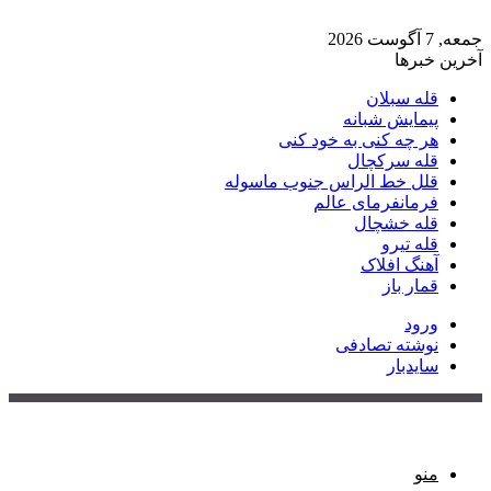
جمعه, 7 آگوست 2026
آخرین خبرها
قله سبلان
پیمایش شبانه
هر چه کنی به خود کنی
قله سرکچال
قلل خط الراس جنوب ماسوله
فرمانفرمای عالم
قله خشچال
قله تیرو
آهنگ افلاک
قمار باز
ورود
نوشته تصادفی
سایدبار
منو