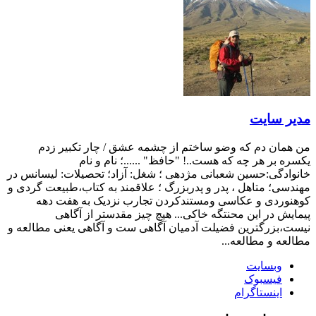
مدیر سایت
من همان دم که وضو ساختم از چشمه عشق / چار تکبیر زدم
یکسره بر هر چه که هست..! "حافظ" ......؛ نام و نام
خانوادگی:حسین شعبانی مژدهی ؛ شغل: آزاد؛ تحصیلات: لیسانس در
مهندسی؛ متاهل ، پدر و پدربزرگ ؛ علاقمند به کتاب،طبیعت گردی و
کوهنوردی و عکاسی ومستندکردن تجارب نزدیک به هفت دهه
پیمایش در این محنتگه خاکی... هیچ چیز مقدستر از آگاهی
نیست،بزرگترین فضیلت آدمیان آگاهی ست و آگاهی یعنی مطالعه و
مطالعه و مطالعه...
وبسایت
فیسبوک
اینستاگرام