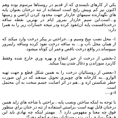
يكي از كارهاي ناپسندي كه از قديم در روستاها مرسوم بوده وهم
اكنون نيز كم وبيش رايج است استفاده از تنه درختان بعنوان پايه
هاي نگهدارنده سيمهاي خاردار جهت محدود كردن اراضي و زمينها
و…است.اين سيم خاردار بمرور ايام در بهترين نقطه ساقه
درخت(قسمت پايه آن)نفوذ كرده ودر نتيجه خسارات زير را به همرا
دارد:
1- محل نصب ميخ وسيم و…جراحتي بر پيكر درخت وارد ميكند كه
از همان محل ،آب و… به ساقه درخت نفوذ كرده وساقه رابمرور
ميپوساند.در واقع درخت ناقص وعمر آن كوتاه ميشود.
2-بخشي از درخت از حيز انتفاع و بهره وري خارج شده وفقط
كاربرد سوزاندن و ذغال شدن پيدا ميكند.
3-بعضي از روستائيان درخت را به همين شكل قطع و جهت تهيه
الوارو…به كارخانه هاي چوببري تحويل ميدهند كه در اين صورت
خطر شكستن اره و…هم در اثر اصابت جسم سخت به آن محتمل
است.
4-و….
با توجه به اينكه ساختن ونصب پايه ، براحتي با شاخه هاي زايد همين
درختان قابل تهيه است ،براستي استفاده از تنه در ختان براي منظور
فوق چه معنا و مفهومي دارد ؟. مهمتر اينكه چه نهادي بايد اين
فرهنگ سازي را در نزد روستائيان محترم انجام دهد؟!.