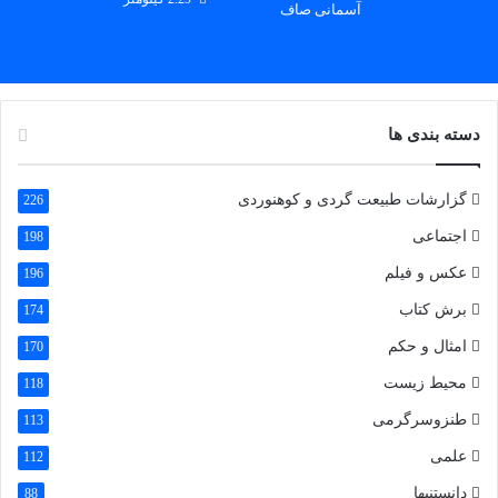
آسمانی صاف
دسته بندی ها
گزارشات طبیعت گردی و کوهنوردی
226
اجتماعی
198
عکس و فیلم
196
برش کتاب
174
امثال و حکم
170
محیط زیست
118
طنزوسرگرمی
113
علمی
112
دانستنیها
88