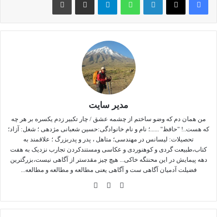
مطالب بیشتر
مدیر سایت
من همان دم که وضو ساختم از چشمه عشق / چار تکبیر زدم یکسره بر هر چه
که هست..! "حافظ" ......؛ نام و نام خانوادگی:حسین شعبانی مژدهی ؛ شغل: آزاد؛
تحصیلات: لیسانس در مهندسی؛ متاهل ، پدر و پدربزرگ ؛ علاقمند به
کتاب،طبیعت گردی و کوهنوردی و عکاسی ومستندکردن تجارب نزدیک به هفت
دهه پیمایش در این محنتگه خاکی... هیچ چیز مقدستر از آگاهی نیست،بزرگترین
فضیلت آدمیان آگاهی ست و آگاهی یعنی مطالعه و مطالعه و مطالعه...
وبس
فی
این
ایت
سب
ستا
وک
گرا