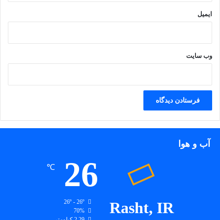
ایمیل
وب‌ سایت
آب و هوا
26
℃
26º - 26º
Rasht, IR
70%
2.29 کیلومتر