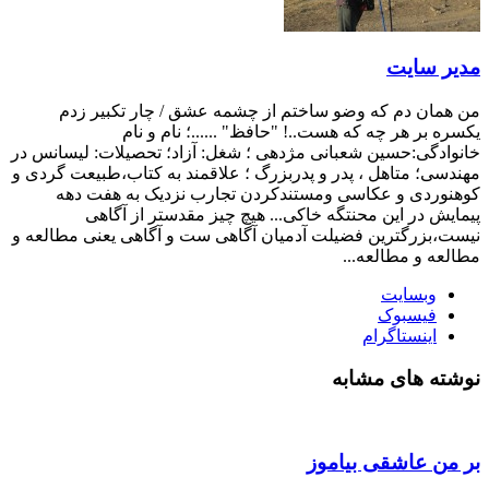
مدیر سایت
من همان دم که وضو ساختم از چشمه عشق / چار تکبیر زدم
یکسره بر هر چه که هست..! "حافظ" ......؛ نام و نام
خانوادگی:حسین شعبانی مژدهی ؛ شغل: آزاد؛ تحصیلات: لیسانس در
مهندسی؛ متاهل ، پدر و پدربزرگ ؛ علاقمند به کتاب،طبیعت گردی و
کوهنوردی و عکاسی ومستندکردن تجارب نزدیک به هفت دهه
پیمایش در این محنتگه خاکی... هیچ چیز مقدستر از آگاهی
نیست،بزرگترین فضیلت آدمیان آگاهی ست و آگاهی یعنی مطالعه و
مطالعه و مطالعه...
وبسایت
فیسبوک
اینستاگرام
نوشته های مشابه
بر من عاشقی بیاموز