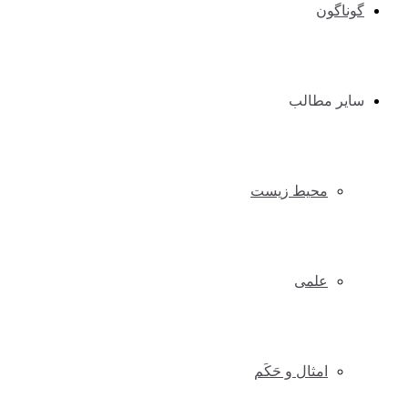
گوناگون
سایر مطالب
محیط زیست
علمی
امثال و حَکَم