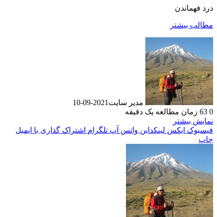
درد فهماندن
مطالب بیشتر
مدیر سایت
2021-09-10
0
63
زمان مطالعه یک دقیقه
نمایش بیشتر
فیسبوک
ایکس
لینکداین
واتس آپ
تلگرام
اشتراک گذاری با ایمیل
چاپ