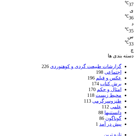
℃
37
ی
℃
36
د
℃
35
س
℃
33
چ
دسته بندی ها
گزارشات طبیعت گردی و کوهنوردی
226
اجتماعی
198
عکس و فیلم
196
برش کتاب
174
امثال و حکم
170
محیط زیست
118
طنزوسرگرمی
113
علمی
112
دانستنیها
88
گوناگون
86
پیش در آمد
1
تازه ترین