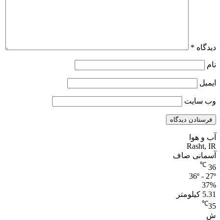
دیدگاه
*
نام
ایمیل
وب‌ سایت
آب و هوا
Rasht, IR
آسمانی صاف
℃
36
36º - 27º
37%
5.31 کیلومتر
℃
35
ش