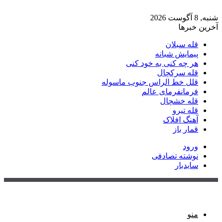
شنبه, 8 آگوست 2026
آخرین خبرها
قله سبلان
پیمایش شبانه
هر چه کنی به خود کنی
قله سرکچال
قلل خط الراس جنوب ماسوله
فرمانفرمای عالم
قله خشچال
قله تیرو
آهنگ افلاک
قمار باز
ورود
نوشته تصادفی
سایدبار
منو