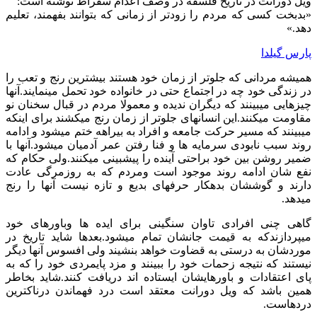
ویل دورانت در تاریخ فلسفه در وصف اعدام سقراط نوشته است:
«بدبخت کسی که مردم را زودتر از زمانی که بتوانند بفهمند، تعلیم
دهد.»
پارس گیلدا
همیشه مردانی که جلوتر از زمان خود هستند بیشترین رنج و تعب را
در زندگی خود چه در اجتماع حتی در خانواده خود تحمل مینمایند.آنها
چیزهایی میبینند که دیگران ندیده و معمولا مردم در قبال سخنان نو
مقاومت میکنند.این انسانهای جلوتر از زمان رنج میکشند برای اینکه
میبینند که مسیر حرکت جامعه و افراد به بیراهه ختم میشود و ادامه
روند سبب نابودی سرمایه ها و فنا رفتن عمر آدمیان میشود.آنها با
ضمیر روشن بین خود براحتی آینده را پیشبینی میکنند.ولی حکام که
نفع شان ادامه روند موجود است ومردم که به روزمرگی عادت
دارند و گوششان بدهکار حرفهای بدیع و تازه نیست آنها را رنج
میدهد.
گاهی چنی افرادی تاوان سنگینی برای ایده ها وباورهای خود
میپردازندکه به قیمت جانشان تمام میشود.بعدها شاید تاریخ در
موردشان به درستی به قضاوت خواهد بنشیند ولی افسوس آنها دیگر
نیستند که نتیجه زحمات خود را ببینند و مزد پایمردی خود را که به
پای اعتقادات و باورهایشان ایستاده اند دریافت کنند.شاید بخاطر
همین باشد که ویل دورانت معتقد است درد فهماندن درناکترین
دردهاست.