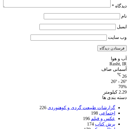
دیدگاه
*
نام
ایمیل
وب‌ سایت
آب و هوا
Rasht, IR
آسمانی صاف
℃
26
26º - 26º
70%
2.29 کیلومتر
دسته بندی ها
گزارشات طبیعت گردی و کوهنوردی
226
اجتماعی
198
عکس و فیلم
196
برش کتاب
174