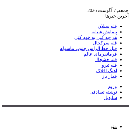
جمعه, 7 آگوست 2026
آخرین خبرها
قله سبلان
پیمایش شبانه
هر چه کنی به خود کنی
قله سرکچال
قلل خط الراس جنوب ماسوله
فرمانفرمای عالم
قله خشچال
قله تیرو
آهنگ افلاک
قمار باز
ورود
نوشته تصادفی
سایدبار
منو