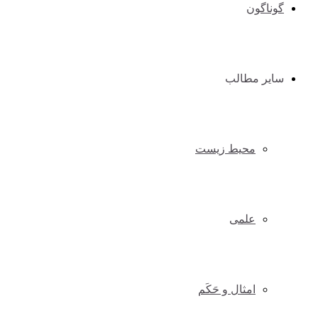
گوناگون
سایر مطالب
محیط زیست
علمی
امثال و حَکَم