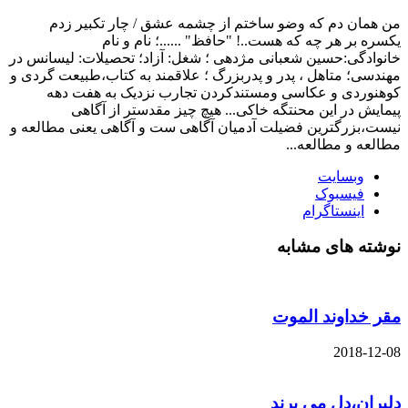
من همان دم که وضو ساختم از چشمه عشق / چار تکبیر زدم
یکسره بر هر چه که هست..! "حافظ" ......؛ نام و نام
خانوادگی:حسین شعبانی مژدهی ؛ شغل: آزاد؛ تحصیلات: لیسانس در
مهندسی؛ متاهل ، پدر و پدربزرگ ؛ علاقمند به کتاب،طبیعت گردی و
کوهنوردی و عکاسی ومستندکردن تجارب نزدیک به هفت دهه
پیمایش در این محنتگه خاکی... هیچ چیز مقدستر از آگاهی
نیست،بزرگترین فضیلت آدمیان آگاهی ست و آگاهی یعنی مطالعه و
مطالعه و مطالعه...
وبسایت
فیسبوک
اینستاگرام
نوشته های مشابه
مقر خداوند الموت
2018-12-08
دلبران،دل می برند