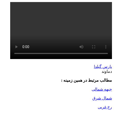
پارس گیلدا
دماوند
مطالب مرتبط در همین زمینه :
جبهه شمالی
شمال شرق
رخ غربی