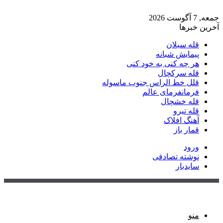
جمعه, 7 آگوست 2026
آخرین خبرها
قله سبلان
پیمایش شبانه
هر چه کنی به خود کنی
قله سرکچال
قلل خط الراس جنوب ماسوله
فرمانفرمای عالم
قله خشچال
قله تیرو
آهنگ افلاک
قمار باز
ورود
نوشته تصادفی
سایدبار
منو