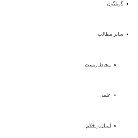
گوناگون
سایر مطالب
محیط زیست
علمی
امثال و حَکَم