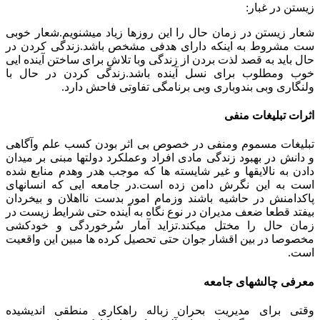
زیستن در غبار:
شعار زیستن در زمان حال را این روزها زیاد میشنویم.شعار خوبی
ست مشروط به اینکه دارای هدفی مشخص باشد.زندگی کردن در
حال باید به قصد لذت بردن از زندگی وبا تلاش برای ساختن آینده ایی
خوب ومطلوب برای نسل آینده باشد.زندگی کردن در حال با
ولنگاری وبی بندوباری وبی برنامگی تفاوتی فاحش دارد.
اثرات تبلیغات منفی
تبلیغات مسموم ومنفی در خصوص بی اثر بودن کسب علم وآگاهی
و دانش در بهبود زندگی مادی افراد وعملکرد دولتها مبنی بر میدان
دادن به نالایقها و غیر شایسته ها که موجب هدر وهدم منابع شده
است به این نگرش دامن زده است.در جامعه ایی که انسانهای
پاکدامنش در حاشیه باشند وزمام امور بدست نااهلان و بیخردان
بیفتد قطعا ضعف مدیران در نوع نگاه به آینده حتی شرایط زیست در
زمان حال را مختل میکند.تزاید آمار سُرخوردگی و خودکشی
مخصوصا در بین اقشار جوان حتی تحصیل کرده ها مبین این واقعیت
است.
معرفی چالشهای جامعه
وقتی برای مدیریت بحران زباله راهکاری منطقی اندیشیده