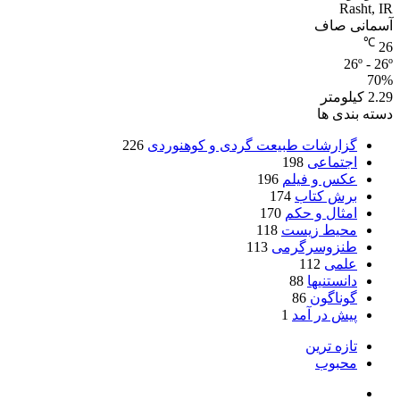
Rasht, IR
آسمانی صاف
℃
26
26º - 26º
70%
2.29 کیلومتر
دسته بندی ها
گزارشات طبیعت گردی و کوهنوردی
226
اجتماعی
198
عکس و فیلم
196
برش کتاب
174
امثال و حکم
170
محیط زیست
118
طنزوسرگرمی
113
علمی
112
دانستنیها
88
گوناگون
86
پیش در آمد
1
تازه ترین
محبوب