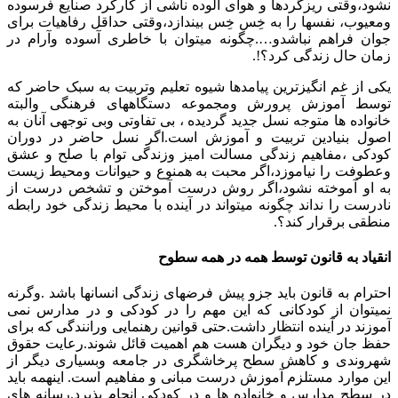
نشود،وقتی ریزگردها و هوای آلوده ناشی از کارکرد صنایع فرسوده
ومعیوب، نفسها را به خِس خِس بیندازد،وقتی حداقل رفاهیات برای
جوان فراهم نباشدو….چگونه میتوان با خاطری آسوده وآرام در
زمان حال زندگی کرد؟!.
یکی از غم انگیزترین پیامدها شیوه تعلیم وتربیت به سبک حاضر که
توسط آموزش پرورش ومجموعه دستگاههای فرهنگی والبته
خانواده ها متوجه نسل جدید گردیده ، بی تفاوتی وبی توجهی آنان به
اصول بنیادین تربیت و آموزش است.اگر نسل حاضر در دوران
کودکی ،مفاهیم زندگی مسالت امیز وزندگی توام با صلح و عشق
وعطوفت را نیاموزد،اگر محبت به همنوع و حیوانات ومحیط زیست
به او آموخته نشود،اگر روش درست آموختن و تشخص درست از
نادرست را نداند چگونه میتواند در آینده با محیط زندگی خود رابطه
منطقی برقرار کند؟.
انقیاد به قانون توسط همه در همه سطوح
احترام به قانون باید جزو پیش فرضهای زندگی انسانها باشد .وگرنه
نمیتوان از کودکانی که این مهم را در کودکی و در مدارس نمی
آموزند در آینده انتظار داشت.حتی قوانین رهنمایی ورانندگی که برای
حفظ جان خود و دیگران هست هم اهمیت قائل شوند.رعایت حقوق
شهروندی و کاهش سطح پرخاشگری در جامعه وبسیاری دیگر از
این موارد مستلزم آموزش درست مبانی و مفاهیم است. اینهمه باید
در سطح مدارس و خانواده ها و در کودکی انجام پذیرد.رسانه های