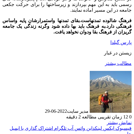
رسمی باید به این مهم بپردازند و زیرساختها را برای حرکت جکعی
جامعه در این مسیر اماده نمایند.
فرهنگ شالوده تمدنهاست.بقای تمدنها واستمرارشان پایه واساس
فرهنگی دارد.به فرهنگ باید بها داده شود وگرنه زندگی یک جامعه
گریزان از فرهنگ بقا ودوان نخواهد یافت.
پارس گیلدا
زیستن در غبار
مطالب بیشتر
مدیر سایت
2022-06-29
0
12
زمان تقریبی مطالعه 2 دقیقه
نمایش بیشتر
فیسبوک
ایکس
لینکداین
واتس آپ
تلگرام
اشتراک گذاری با ایمیل
چاپ