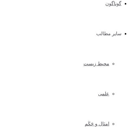
گوناگون
سایر مطالب
محیط زیست
علمی
امثال و حَکَم