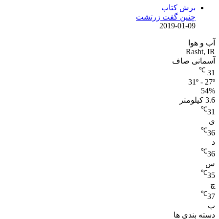
برش کتاب
چنین گفت زرتشت
2019-01-09
آب و هوا
Rasht, IR
آسمانی صاف
℃
31
31º - 27º
54%
3.6 کیلومتر
℃
31
ی
℃
36
د
℃
36
س
℃
35
چ
℃
37
پ
دسته بندی ها