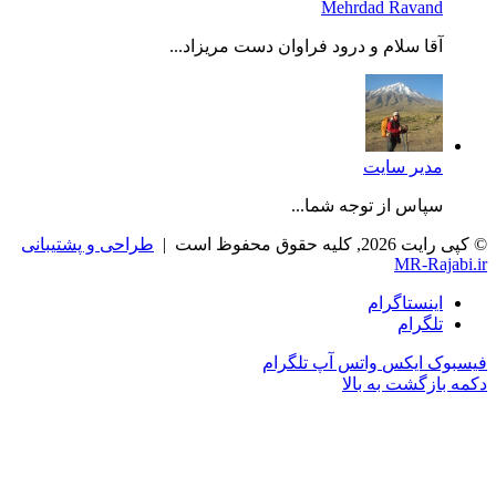
Mehrdad Ravand
آقا سلام و درود فراوان دست مریزاد...
مدیر سایت
سپاس از توجه شما...
© کپی رایت 2026, کلیه حقوق محفوظ است |
طراحی و پشتیبانی
MR-Rajabi.ir
اینستاگرام
تلگرام
فیسبوک
ایکس
واتس آپ
تلگرام
دکمه بازگشت به بالا