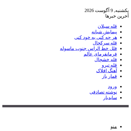
یکشنبه, 9 آگوست 2026
آخرین خبرها
قله سبلان
پیمایش شبانه
هر چه کنی به خود کنی
قله سرکچال
قلل خط الراس جنوب ماسوله
فرمانفرمای عالم
قله خشچال
قله تیرو
آهنگ افلاک
قمار باز
ورود
نوشته تصادفی
سایدبار
منو