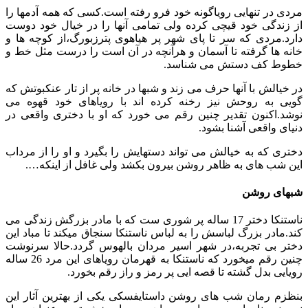
مردی در تنهایی رویاگونه خود فرو رفته است.کسی که همه آدمها را
از زندگی خود قیچی کرده ولی تمامی آنها را در خیال خود دوست
دارد.مردی که سر تا پای شهر پر هیاهوی پترزبورگ،از کوچه ها و
خانه ها گرفته تا آسمان و هرآنچه در آن است را درست مثل خط و
خطوط کف دستش می شناسد.
در خیالش با آنها حرف می زند و شبها در خانه پر از تار عنکبوتش که
گویی به روحش نیز رخنه کرده اند با رویاهای خود قهوه می
نوشد.اکنون تقدیر چنین رقم می خورد که او با دختری واقعی در
دنیای واقعی آشنا بشود.
دختری که به خیالش می تواند دستهایش را بگیرد و او را از مرداب
این شب های به ظاهر روشن بیرون بکشد ولی غافل از اینکه….
شبهای روشن
ناستنکا دختر 17 ساله پر شوری ست که با مادر بزرگش زندگی می
کند.مادر بزرگ لباسش را به لباس ناستنکا سنجاق میکند تا مباد این
دختر بی تجربه،در شهر اسیر مردان بالهوس گردد.حالا سرنوشت
چنین رقم میخورد که ناستنکا به قهرمان رویاهای این مرد 26 ساله
رویایی بدل گشته تا قصه ایی پر رمز و راز رقم بخورد.
بنظزم رمان شب های روشن داستایفسکی یکی از بهترین آثار این