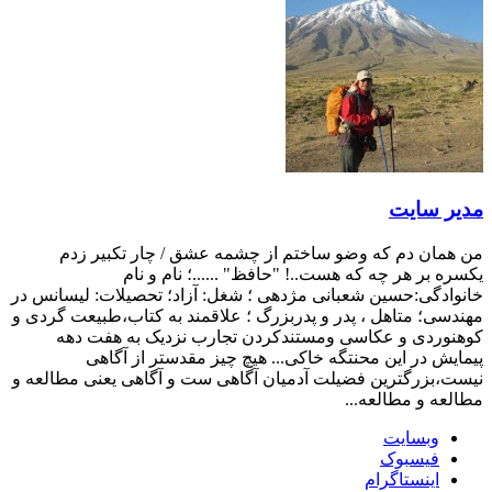
مدیر سایت
من همان دم که وضو ساختم از چشمه عشق / چار تکبیر زدم
یکسره بر هر چه که هست..! "حافظ" ......؛ نام و نام
خانوادگی:حسین شعبانی مژدهی ؛ شغل: آزاد؛ تحصیلات: لیسانس در
مهندسی؛ متاهل ، پدر و پدربزرگ ؛ علاقمند به کتاب،طبیعت گردی و
کوهنوردی و عکاسی ومستندکردن تجارب نزدیک به هفت دهه
پیمایش در این محنتگه خاکی... هیچ چیز مقدستر از آگاهی
نیست،بزرگترین فضیلت آدمیان آگاهی ست و آگاهی یعنی مطالعه و
مطالعه و مطالعه...
وبسایت
فیسبوک
اینستاگرام