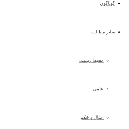
گوناگون
سایر مطالب
محیط زیست
علمی
امثال و حَکَم