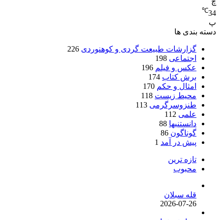
چ
℃
34
پ
دسته بندی ها
گزارشات طبیعت گردی و کوهنوردی
226
اجتماعی
198
عکس و فیلم
196
برش کتاب
174
امثال و حکم
170
محیط زیست
118
طنزوسرگرمی
113
علمی
112
دانستنیها
88
گوناگون
86
پیش در آمد
1
تازه ترین
محبوب
قله سبلان
2026-07-26