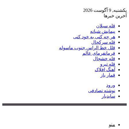
یکشنبه, 9 آگوست 2026
آخرین خبرها
قله سبلان
پیمایش شبانه
هر چه کنی به خود کنی
قله سرکچال
قلل خط الراس جنوب ماسوله
فرمانفرمای عالم
قله خشچال
قله تیرو
آهنگ افلاک
قمار باز
ورود
نوشته تصادفی
سایدبار
منو