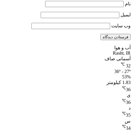
نام
ایمیل
وب‌ سایت
آب و هوا
Rasht, IR
آسمانی صاف
℃
32
36º - 27º
53%
1.83 کیلومتر
℃
36
ی
℃
36
د
℃
35
س
℃
34