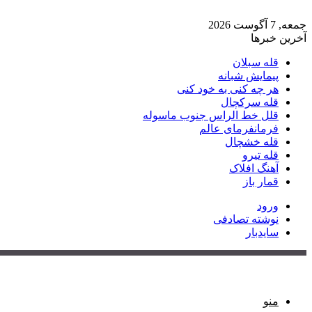
جمعه, 7 آگوست 2026
آخرین خبرها
قله سبلان
پیمایش شبانه
هر چه کنی به خود کنی
قله سرکچال
قلل خط الراس جنوب ماسوله
فرمانفرمای عالم
قله خشچال
قله تیرو
آهنگ افلاک
قمار باز
ورود
نوشته تصادفی
سایدبار
منو