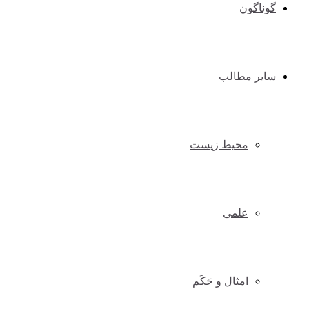
گوناگون
سایر مطالب
محیط زیست
علمی
امثال و حَکَم