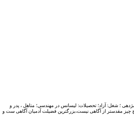
ژدهی ؛ شغل: آزاد؛ تحصیلات: لیسانس در مهندسی؛ متاهل ، پدر و
چ چیز مقدستر از آگاهی نیست،بزرگترین فضیلت آدمیان آگاهی ست و