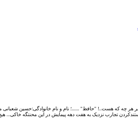
ر چه که هست..! "حافظ" ......؛ نام و نام خانوادگی:حسین شعبانی م
ندکردن تجارب نزدیک به هفت دهه پیمایش در این محنتگه خاکی... هی