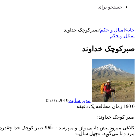
جستجو برای
خانه
/
امثال و حکم
/
صبرکوچک خداوند
امثال و حکم
صبرکوچک خداوند
مدیر سایت
2019-05-05
0
190
زمان مطالعه یک دقیقه
صبر کوچک خداوند:
کلاغی میرود پیش دانایی واز او میپرسد : «آقا! صبر کوچک خدا چقدره
مرد دانا می‌گوید: «چهل سال.»