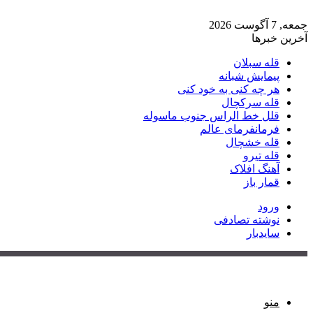
جمعه, 7 آگوست 2026
آخرین خبرها
قله سبلان
پیمایش شبانه
هر چه کنی به خود کنی
قله سرکچال
قلل خط الراس جنوب ماسوله
فرمانفرمای عالم
قله خشچال
قله تیرو
آهنگ افلاک
قمار باز
ورود
نوشته تصادفی
سایدبار
منو