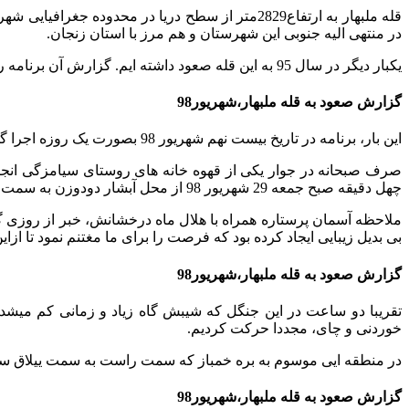
در منتهی الیه جنوبی این شهرستان و هم مرز با استان زنجان.
یکبار دیگر در سال 95 به این قله صعود داشته ایم. گزارش آن برنامه را میتوانید
گزارش صعود به قله ملبهار،شهریور98
این بار، برنامه در تاریخ بیست نهم شهریور 98 بصورت یک روزه اجرا گشت .مثل برنامه قبلی،دوستانه و باتفاق چهار نفردیگر از همنوردان به راهنمایی اقای قنبرپور از دوستان همنورد شفت بوده است.
صرف صبحانه در جوار یکی از قهوه خانه های روستای سیامزگی انجام
چهل دقیقه صبح جمعه 29 شهریور 98 از محل آبشار دودوزن به سمت جنگل سیا مزگی راه افتادیم.
ملاحظه آسمان پرستاره همراه با هلال ماه درخشانش، خبر از روزی 
بی بدیل زیبایی ایجاد کرده بود که فرصت را برای ما مغتنم نمود تا ازای
گزارش صعود به قله ملبهار،شهریور98
تقریبا دو ساعت در این جنگل که شیبش گاه زیاد و زمانی کم می
خوردنی و چای، مجددا حرکت کردیم.
در منطقه ایی موسوم به بره خمباز که سمت راست به سمت ییلاق سوت
گزارش صعود به قله ملبهار،شهریور98