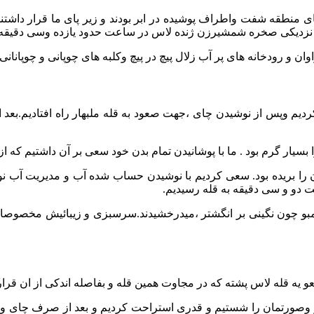
190 بودیم . در این زمان کل جنگلهای منطقه شفت واطراف پوشیده در ابر بودند و زیر پا
زدیکی صخره شمشیرزن ژنده لاس در ساعت حدود یازده وسی دقیقه به 
دیم وپس از نوشیدن چای ،جهت صعود به قله ملبهار راه افتادیم.بعد ا
ار گرم بود . ما با پوشانیدن تمام بدن خود سعی بر آن داشتیم که از 
ن را بریده بود. سعی کردیم با نوشیدن حساب شده آب و مدیریت آب ن
ت دو و سی دقیقه به قله رسیدیم.
وگمبو چون نگینی بر انگشتر ،میدرخشیدند.سرسبزی و زیبائیش مخصوصا 
 قله لاس پشته که در مجاوت همین قله و بفاصله اندکی از ان قرار د
وصورتمان را شستیم و قدری استراحت کردیم و بعد از صرف چای و تن