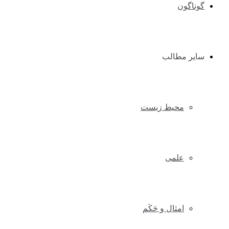
گوناگون
سایر مطالب
محیط زیست
علمی
امثال و حَکَم