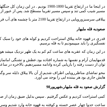
در اینجا ما در ارتفاع تقریبا 1800-0
مسیر شیب کمی تند و سپس مسیر تقریبا مسطح شد. پس از عبور از ن
ییلاقی سرسبزورویایی در ارتفاع تقریبا 2100 متر با چشمه های آب فراوان و رودخانه های پر آب زلال پیچ در پیچ وکلبه های چوپانی و چوپانانی که در حال چیدن پشم گوسفندانشان بودند.
صعودبه قله ملبهار
قدری در قهوه خانه ییلاق استراحت کردیم و کوله های خود را سبک کر
نفسگیری را باید میپیمودیم تا به قله برسیم.
در این زمان که عقربه های ساعت کم کم به یک ظهر نزدیک میشد هوا بسی
قدمهایمان آرام و نفسها به شماره افتاده بود.عطش و تشنگی امانما
توان از دست رفته را بازیابی کرده وادامه مسیردهیم. بالاخره در ساع
محو تماشای مناظررویایی اطراف شدیم.از آن بالا ییلاق دایله سر 
هایش جاری بود هر بیننده ایی را بوجد می آورد.
گزارش صعود به قله ملبهار،شهریور98
کمی استراحت کردیم و عکس گرفتیم . سپس بدلیل ضیق زمان از صعو یه
ساعت حدوا چهار عصر خسته و کوفته به قهوه خانه وارد شدیم وسر 