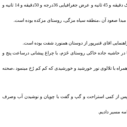
قله ملبهار به ارتفاع2829متر از سطح دریا در محدوده جغرافیایی شهرستان شفت در استان گیلان قرار دارد. با طول جغرافیایی 50درجه و یک دقیقه و 45 ثانیه و عرض جغرافیایی 36درجه و 50دقیقه و 14 ثانیه و
که مبدا صعود آن ،منطقه سیاه مزگی، روستای مزکده بوده است.
ر حاشیه جاده خاکی روستای خَرَم، با چراغ پیشانی درساعت پنج و
اه با تلالوی نور خورشید و خورشیدی که کم کم رُخ مینمود ،صحنه
و پس از کمی استراحت و گپ و گفت با چوپان و نوشیدن آب وصرف
ه مسیر دادیم.