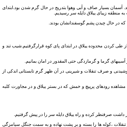
ی ما قرار داشتند. آسمان بسیار صاف و آبی وهوا بتدریج در حال گرم شدن بود.ابتدای
منطقه زیبای ییلاق دایله سر رسیدیم.
ز طی کردن محدوده ییلاق در ابتدای پای کوه قرارگرفتیم.شیب تند و
آسیبهای گرما و گرمازدگی حتی المقدور در امان بمانیم.
وشیدنی و صرف تنقلات و شیرینی در آن ظهر گرم تابستانی اندکی از
مشاهده رودهای پرپیچ و خمش که در بستر ییلاق و در مجاورت کلبه
اشت صرفنظر کرده و راه ییلاق دایله سر را در پیش گرفتیم.
قلات ،کوله ها را بسته و بر پشت نهاده و به سمت جنگل سیامزگی