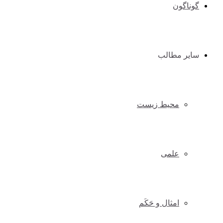
گوناگون
سایر مطالب
محیط زیست
علمی
امثال و حَکَم