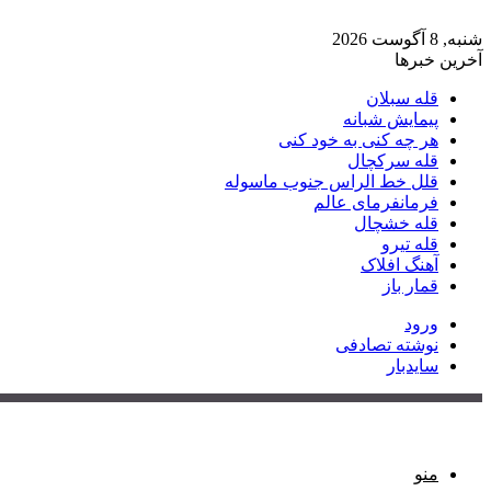
شنبه, 8 آگوست 2026
آخرین خبرها
قله سبلان
پیمایش شبانه
هر چه کنی به خود کنی
قله سرکچال
قلل خط الراس جنوب ماسوله
فرمانفرمای عالم
قله خشچال
قله تیرو
آهنگ افلاک
قمار باز
ورود
نوشته تصادفی
سایدبار
منو