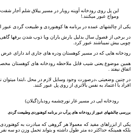
این پل روی رودخانه آوینه روبار در مسیر ییلاق شلم آجار شفت(
ومواج عبور میکنند.!
یکی از چالشهای عمده در برنامه ها کوهنوردی و طبیعت گردی عبور ا
در برخی از فصول سال بدلیل بارش باران ویا ذوب شدن برفها گاهی رو
چوبی بیش نمیباشند عبور کرد.
رودخانه هایی که در مسیر کوهستان ودره های جاری اند دارای عرض ب
همین موضوع یعنی شیب قابل ملاحظه رودخانه های کوهستان مخصوصا و
اتفاق نیفتد .
در چنین وضعیتی ،درصورت وجود وسایل لازم در محل ،ابتدا میتوان ن
افراد با اعتماد به نفس بالاتری از روی پل عبور کنند.
رودخانه ایی در مسیر غار نورچشمه رودبار(گیلان)
بررسی چالشهای عبور از رودخانه های پرآب در برنامه کوهنوردی وطبیعت گردی
یکی از ابزراهای مفید که معمولا هر گروهی که مبادرت به کوهنورد
بلکه همینکه حداکثر ده متر طول داشته و بتواند تحمل وزن دو سه نفر 