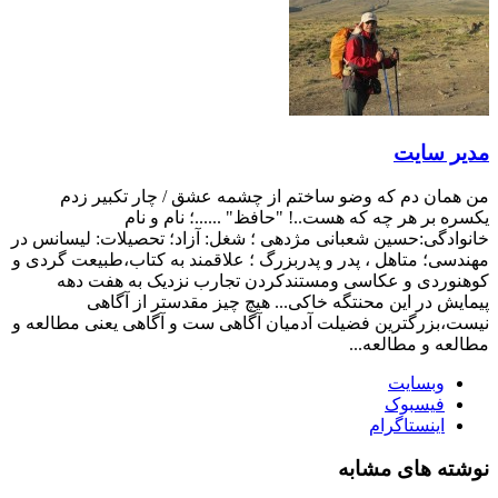
مدیر سایت
من همان دم که وضو ساختم از چشمه عشق / چار تکبیر زدم
یکسره بر هر چه که هست..! "حافظ" ......؛ نام و نام
خانوادگی:حسین شعبانی مژدهی ؛ شغل: آزاد؛ تحصیلات: لیسانس در
مهندسی؛ متاهل ، پدر و پدربزرگ ؛ علاقمند به کتاب،طبیعت گردی و
کوهنوردی و عکاسی ومستندکردن تجارب نزدیک به هفت دهه
پیمایش در این محنتگه خاکی... هیچ چیز مقدستر از آگاهی
نیست،بزرگترین فضیلت آدمیان آگاهی ست و آگاهی یعنی مطالعه و
مطالعه و مطالعه...
وبسایت
فیسبوک
اینستاگرام
نوشته های مشابه