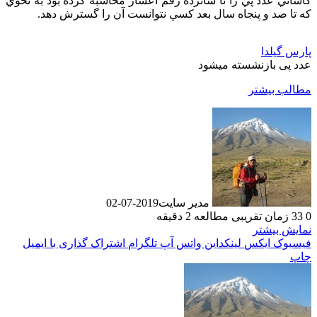
کاشاني عدد پي را تا شانزده رقم اعشار محاسبه کرده بود به نحوي
که تا صد و پنجاه سال بعد کسي نتوانست آن را گسترش دهد.
پارس گیلدا
عدد پی بازنشسته میشود
مطالب بیشتر
مدیر سایت
2019-07-02
0
33
زمان تقریبی مطالعه 2 دقیقه
نمایش بیشتر
فیسبوک
ایکس
لینکداین
واتس آپ
تلگرام
اشتراک گذاری با ایمیل
چاپ