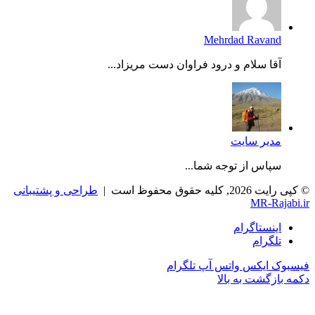
Mehrdad Ravand
آقا سلام و درود فراوان دست مریزاد...
مدیر سایت
سپاس از توجه شما...
© کپی رایت 2026, کلیه حقوق محفوظ است |
طراحی و پشتیبانی
MR-Rajabi.ir
اینستاگرام
تلگرام
فیسبوک
ایکس
واتس آپ
تلگرام
دکمه بازگشت به بالا