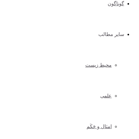
گوناگون
سایر مطالب
محیط زیست
علمی
امثال و حَکَم