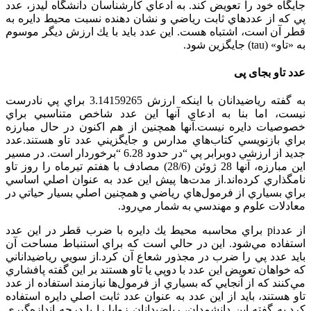
جايگاه خود را تعويض كند. به ادعاي كارشناسان دانشگاه ليدز،‌ عدد
پي كه از عددهاي ثابت رياضي و نشان دهنده نسبت محيط دايره به
قطر آن است، اشتباه هست. این عدد بايد با يك ارزش ديگر موسوم
به «تاو» (tau) جايگزين شود.
عدد تاو بجای پی
به گفته رياضيدانان با اينكه ارزش 3.14159265 براي پي نادرست
نيست، اما بنا به ادعاي آنها اين عدد شاخص متناسبي براي
خصوصيات دايره نيست.آنها همچنين از هم اكنون در حال مبارزه
براي بازنويسي كتاب‌هاي مدارس و جايگزيني عدد تاو هستند.عدد
جدید از ارزشي دوبرابر پي “در حدود 6.28 “برخوردار است. در مسير
اين مبارزه، آنها 28 ژوئن (28/6) مصادف با هفتم تيرماه را روز تاو
نامگذاري كرده‌اند.از مدت‌ها پيش اين عدد به عنوان اصلي اساسي
براي بسياري از فرمول‌هاي رياضي و همچنين اصلي بسيار حياتي در
معادلات علوم و مهندسي به شمار مي‌رود.
از عددpi براي محاسبه محيط يك دايره با ضرب قطر در اين عدد
استفاده مي‌شود. اين در حالي است كه براي استنباط مساحت آن
بايد عدد پي را ضرب در مجذور شعاع آن كرد.از سويي رياضيداناني
كه خواهان تعويض اين عدد با دوپي يا تاو هستند بر اين گفته پافشاري
مي‌كنند كه از آنجايي كه بسياري از فرمول‌ها نيازمند استفاده از عدد
تاو هستند، بايد از اين عدد به عنوان عدد ثابت اصلي دايره استفاده
كرد.به گفته اين دانشمدان، رياضيدانان زوايا را با درجه اندازه‌گيري