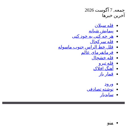
جمعه, 7 آگوست 2026
آخرین خبرها
قله سبلان
پیمایش شبانه
هر چه کنی به خود کنی
قله سرکچال
قلل خط الراس جنوب ماسوله
فرمانفرمای عالم
قله خشچال
قله تیرو
آهنگ افلاک
قمار باز
ورود
نوشته تصادفی
سایدبار
منو