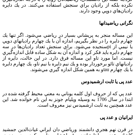
نكرده بلكه از راديان براي سنجش استفاده مي‌كنند. در يك دايره
راديان‌هاي دوپي وجود دارند.
نگرانی ریاضیدانها
اين مساله منجر به پريشاني بسيار در رياضي مي‌شود. اگر تنها يك
چهارم دايره را در نظر بگيريم، اندازه آن با يك چهارم راديا‌نهاي دوپي
يا نيمي از piسنجيده مي‌شود. براي سنجش تعداد راديان‌ها در سه
چهارم دايره بايد فكر كرد و اندازه آن به شكل ساده قابل اندازه‌گيري
نيست. اما مورد تاو اين مساله فرق دارد. در اين حالت، دايره از
راديانهاي تائو برخوردار بوده و يك نيم دايره با نيم تاو، يك چهارم دايره
با يك چهارم tauو به همين شكل اندازه گيري مي‌شوند.
عدد پی یا ثابت ارشمیدوس
عدد پي كه از حروف اول كلمه يوناني به معني محيط گرفته شده در
ابتدا در سال 1706 به وسيله ويليام جونز به اين نام خوانده شد. این
عدد همچنين به ثابت ارشميدس نيز معروف است.
ایرانیان و عدد پی
در قرن نهم هجري دانشمند ورياضي دان ايراني غياث‌الدين جمشيد