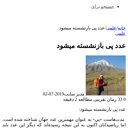
جستجو برای
خانه
/
علمی
/
عدد پی بازنشسته میشود
علمی
عدد پی بازنشسته میشود
مدیر سایت
2019-07-02
0
33
زمان تقریبی مطالعه 2 دقیقه
عدد پی بازنشسته میشود:
مدت‌هاست «پي» به عنوان مهمترين عدد جهان شناخته شده است.
اما رياضيدانان اكنون به اين نتيجه رسيده‌اند كه ديگر این عدد بايد