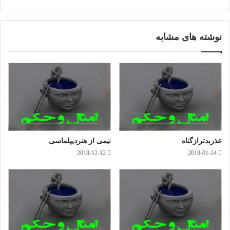
ایت
سب
ستا
پارس گیلدا
وک
گرا
قبل ازحل مسئله
م
نوشته های مشابه
مطالب بیشتر
عذربدترازگناه
نیمی از هنردیپلماسی
2018-12-12
2019-01-14