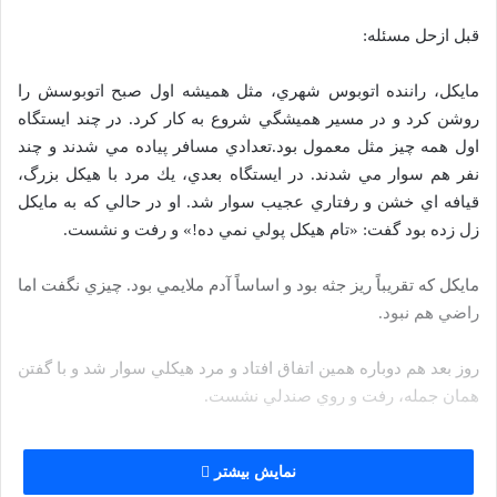
قبل ازحل مسئله:
مايكل، راننده اتوبوس شهري، مثل هميشه اول صبح اتوبوسش را
روشن كرد و در مسير هميشگي شروع به كار كرد. در چند ايستگاه
اول همه چيز مثل معمول بود.تعدادي مسافر پياده مي شدند و چند
نفر هم سوار مي شدند. در ايستگاه بعدي، يك مرد با هيكل بزرگ،
قيافه اي خشن و رفتاري عجيب سوار شد. او در حالي كه به مايكل
زل زده بود گفت: «تام هيكل پولي نمي ده!» و رفت و نشست.
مايكل كه تقريباً ريز جثه بود و اساساً آدم ملايمي بود. چيزي نگفت اما
راضي هم نبود.
روز بعد هم دوباره همين اتفاق افتاد و مرد هيكلي سوار شد و با گفتن
همان جمله، رفت و روي صندلي نشست.
و روز بعد و روز بعد.
نمایش بیشتر