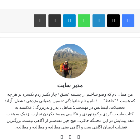
اين اتفاق كه به كابوسي براي مايكل تبديل شده بود خيلي او را آزار
مي داد. بعد از مدتي مايكل ديگر نمي تواست اين موضوع را تحمل
لینکداین
واتس آپ
تلگرام
اشتراک گذاری با ایمیل
چاپ
كند و بايد با او برخورد مي كرد. اما چطوري از پس آن هيكل بر مي
آمد؟.
بنابراين در چند كلاس بدنسازي، كاراته و جودو و … ثبت نام كرد. در
پايان تابستان، مايكل به اندازه كافي آماده شده بود و اعتماد به نفس
لازم را هم پيدا كرده بود.
بنابراين روز بعدي كه مرد هيكلي سوار اتوبوس شد و گفت: «تام
هيكل پولي نمي ده!» مايكل ايستاد، به او زل زد و فرياد زد: «براي
مدیر سایت
چي؟».
من همان دم که وضو ساختم از چشمه عشق / چار تکبیر زدم یکسره بر هر چه
که هست..! "حافظ" ......؛ نام و نام خانوادگی:حسین شعبانی مژدهی ؛ شغل: آزاد؛
مرد هيكلي با چهره اي متعجب و ترسان گفت: «تام هيكلی كارت
تحصیلات: لیسانس در مهندسی؛ متاهل ، پدر و پدربزرگ ؛ علاقمند به
استفاده رايگان داره.»
کتاب،طبیعت گردی و کوهنوردی و عکاسی ومستندکردن تجارب نزدیک به هفت
دهه پیمایش در این محنتگه خاکی... هیچ چیز مقدستر از آگاهی نیست،بزرگترین
فضیلت آدمیان آگاهی ست و آگاهی یعنی مطالعه و مطالعه و مطالعه...
نتیجه اخلاقی : پیش از اتخاذ هر اقدام و تلاشي براي حل مسائل، ابتدا
مطمئن شويد كه آيا اصلاً مسئله اي وجود دارد يا خير!
وبس
فی
این