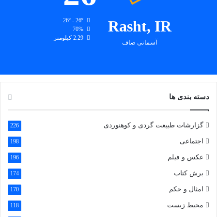
26º - 26º
Rasht, IR
70%
2.29 کیلومتر
آسمانی صاف
دسته بندی ها
گزارشات طبیعت گردی و کوهنوردی
226
اجتماعی
198
عکس و فیلم
196
برش کتاب
174
امثال و حکم
170
محیط زیست
118