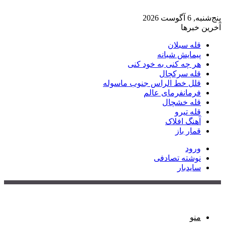
پنج‌شنبه, 6 آگوست 2026
آخرین خبرها
قله سبلان
پیمایش شبانه
هر چه کنی به خود کنی
قله سرکچال
قلل خط الراس جنوب ماسوله
فرمانفرمای عالم
قله خشچال
قله تیرو
آهنگ افلاک
قمار باز
ورود
نوشته تصادفی
سایدبار
منو