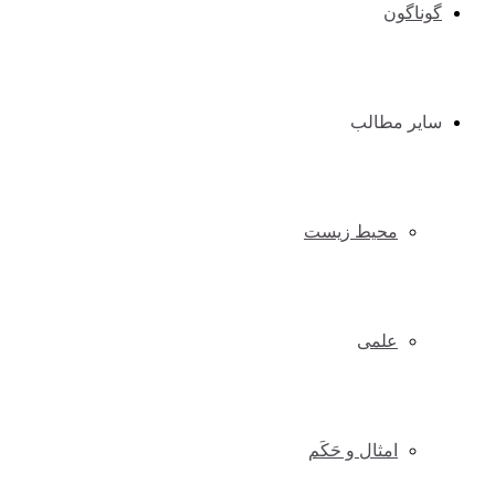
گوناگون
سایر مطالب
محیط زیست
علمی
امثال و حَکَم