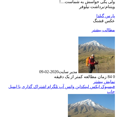
ولی یکی حواسش به شماست…!
ویتنام:برداشت نیلوفر
پارس گیلدا
عکس قشنگ
مطالب بیشتر
مدیر سایت
2020-02-09
0
84
زمان مطالعه کمتر از یک دقیقه
نمایش بیشتر
فیسبوک
ایکس
لینکداین
واتس آپ
تلگرام
اشتراک گذاری با ایمیل
چاپ