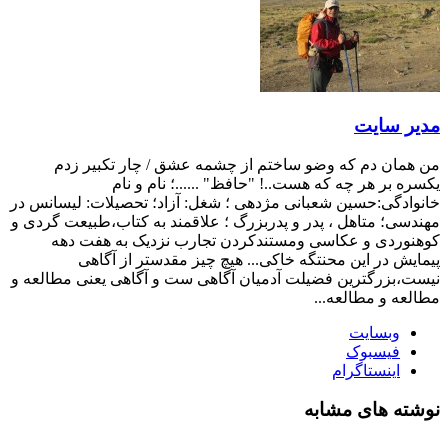
مدیر سایت
من همان دم که وضو ساختم از چشمه عشق / چار تکبیر زدم
یکسره بر هر چه که هست..! "حافظ" ......؛ نام و نام
خانوادگی:حسین شعبانی مژدهی ؛ شغل: آزاد؛ تحصیلات: لیسانس در
مهندسی؛ متاهل ، پدر و پدربزرگ ؛ علاقمند به کتاب،طبیعت گردی و
کوهنوردی و عکاسی ومستندکردن تجارب نزدیک به هفت دهه
پیمایش در این محنتگه خاکی... هیچ چیز مقدستر از آگاهی
نیست،بزرگترین فضیلت آدمیان آگاهی ست و آگاهی یعنی مطالعه و
مطالعه و مطالعه...
وبسایت
فیسبوک
اینستاگرام
نوشته های مشابه