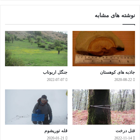
وک
گرا
م
نوشته های مشابه
جاذبه های کوهستان
جنگل اربوناب
2022-07-07
2020-08-22
هجوم ابرهای متراکم..!
قتل درخت
قله توریشوم
2020-01-21
2022-11-14