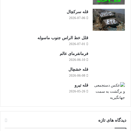
قله سرکچال
2026-07-06
اگر هدفت قله است بدنبال پرواز نباش،کوهنوردی را یاد بگیر…!
قلل خط الراس جنوب ماسوله
به پایان آمد این دفتر و لیکن
2026-07-01
فرمانفرمای عالم
حکایت همچنان باقیست..
2026-06-10
پارس گیلدا
قله خشچال
2026-06-08
قله تیرو
2026-05-26
دیدگاه های تازه