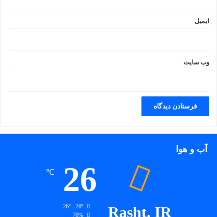
ایمیل
از راست:اقا پیمان-اقای صفری-اینجانب-اقای احمدی-اقای رزاقی باگروه
کوهنوردی کاشی خزر،اتفاقا ان روز تا خود قله هوا مساعد عالی بود ولی باد
عجیبی داشتیم..!
وب‌ سایت
آب و هوا
26
℃
26º - 26º
Rasht, IR
70%