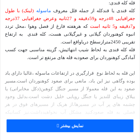
قله کله قندی:
کله قندی یا قندکله از جمله قلل معروف
ماسوله
(لینک) با طول
جغرافیایی 48درجه و59دقیقه و 27ثانیه وعرض جغرافیایی 37درجه
و7دقیقه و5 ثانیه است
که هرهفته فارغ از فصل وهوا ،محل تردد
انبوه کوهنوردان گیلانی و غیرگیلانی هست، کله قندی به ارتفاع
تقریبی 2450مترازسطح دریاواقع است.
قله کله قندی به لحاظ شیب انتهائیش، گزینه مناسبی جهت کسب
آمادگی کوهنوردان برای صعودبه قله های مرتفع تر است.
این قله به لحاظ نوع قرارگیری در ارتفاعات ماسوله ،غالبا دارای باد
بوده وگاهی نیز این باد، مانعی برای صعود کوهنوردان است.مسیر
صعود به این قله معمولا از مسیر جنگل کوهبن(دکل مخابراتی) یا
ییلاق زیبای للندیز یا جنگل رویایی خلیل دشت است.بدلیل وجود
چشمه های پر آب در مسیرها،از هریک از مسیرهای فوق در هر
فصلی به قله صعودکنید مشکل آب نخواهیدداشت.نیز کسانیکه
قصدصعودبه قله
آسمانکوه
(لینک)
را دارند ،نخست باید به این قله
نمایش بیشتر
صعود و سپس راهی آسمانکوه گردند.