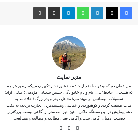
کله قندی یا قند کله
لینکداین
واتس آپ
تلگرام
اشتراک گذاری با ایمیل
چاپ
در نزدیکی این قله سنگواره های فراوانی از نوع
آمونیت(لینک)
یافت
میشود که متعلق به دوران دایناسورهاست.نیز لازم است آنانکه از
مسیر جنگل کوهبن و دکل به این قله صعود میکنند در قسمت انتهایی،
مواظب سنگهای ریزشی آن قسمت از مسیر باشند تا مخصوصا برای
همنوردانی که در پشت سر حرکت میکنند مشکلی ایجاد نشود.معمولا
با گام معمولی میتوان بین چهارونیم تا پنج ساعت از شهر ماسوله به
این قله صعود و ظرف سه تا سه ونیم ساعت نیز به پائین
برگشت.مسیرقله چه از سمت کوهبن و چه از سمت ییلاق للندیز
دارای چشمه های پرآب است ولذا مسیر مشکل آب ندارد.
مدیر سایت
من همان دم که وضو ساختم از چشمه عشق / چار تکبیر زدم یکسره بر هر چه
در زیر تعدای عکس از صعودهای مختلف که طی سالیان گذشته به
که هست..! "حافظ" ......؛ نام و نام خانوادگی:حسین شعبانی مژدهی ؛ شغل: آزاد؛
این قله داشتم و مربوط به فصول مختلف سال میباشد را انتخاب
تحصیلات: لیسانس در مهندسی؛ متاهل ، پدر و پدربزرگ ؛ علاقمند به
کتاب،طبیعت گردی و کوهنوردی و عکاسی ومستندکردن تجارب نزدیک به هفت
کردم و درقاب خاطرات به نمایش میگذارم
دهه پیمایش در این محنتگه خاکی... هیچ چیز مقدستر از آگاهی نیست،بزرگترین
فضیلت آدمیان آگاهی ست و آگاهی یعنی مطالعه و مطالعه و مطالعه...
وبس
فی
این
ایت
سب
ستا