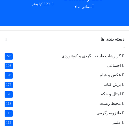
2.29 کیلومتر
آسمانی صاف
از راست:اقای محمدی-اقای صفری-اینجانب قله پشت سر،شاه معلم
دسته بندی ها
گزارشات طبیعت گردی و کوهنوردی
226
اجتماعی
198
عکس و فیلم
196
برش کتاب
174
امثال و حکم
170
محیط زیست
118
اینهم پامچال مسیر للندیز
طنزوسرگرمی
113
علمی
112