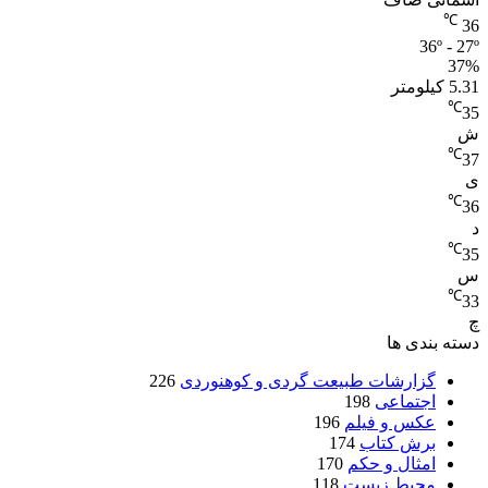
℃
36
36º - 27º
37%
5.31 کیلومتر
℃
35
ش
℃
37
ی
℃
36
د
℃
35
س
℃
33
چ
دسته بندی ها
گزارشات طبیعت گردی و کوهنوردی
226
اجتماعی
198
عکس و فیلم
196
برش کتاب
174
امثال و حکم
170
محیط زیست
118