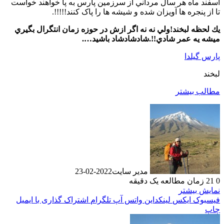
اسفند ماه هر سال مرداني از سرزمين پارس به پا خواهند خواست
تا از پنجره ها آويزان شده و شيشه ها را پاک کنند!!!!!.
يك لحظه لبخند!ولي نه نه اگر ازش در حوزه زمان انتگرال بگيري
ميشه يه عمر شادي!!.شادشادشاد باشيد….
پارس گیلدا
لبخند
مطالب بیشتر
مدیر سایت
2022-02-23
0
21
زمان مطالعه یک دقیقه
نمایش بیشتر
فیسبوک
ایکس
لینکداین
واتس آپ
تلگرام
اشتراک گذاری با ایمیل
چاپ