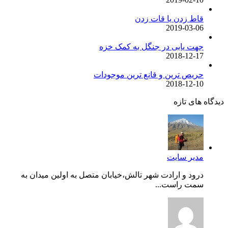
قاط زدن یا قات زدن
2019-03-06
جهت یابی در جنگل به کمک خزه
2018-12-17
حریص ترین و قانع ترین موجودات
2018-12-10
دیدگاه های تازه
مدیر سایت
درود و ارادت شهر تالش،خیابان متصل به اولین میدان به
سمت راست...