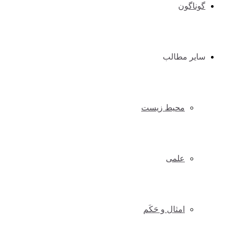
گوناگون
سایر مطالب
محیط زیست
علمی
امثال و حَکَم