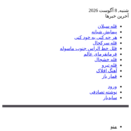
شنبه, 8 آگوست 2026
آخرین خبرها
قله سبلان
پیمایش شبانه
هر چه کنی به خود کنی
قله سرکچال
قلل خط الراس جنوب ماسوله
فرمانفرمای عالم
قله خشچال
قله تیرو
آهنگ افلاک
قمار باز
ورود
نوشته تصادفی
سایدبار
منو