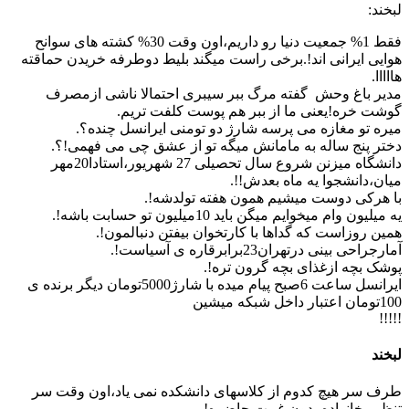
لبخند:
فقط 1% جمعیت دنیا رو داریم،اون وقت 30% کشته های سوانح
هوایی ایرانی اند!.برخی راست میگند بلیط دوطرفه خریدن حماقته
هااااا.
مدیر باغ وحش گفته مرگ ببر سیبری احتمالا ناشی ازمصرف
گوشت خره!یعنی ما از ببر هم پوست کلفت تریم.
میره تو مغازه می پرسه شارژ دو تومنی ایرانسل چنده؟.
دختر پنج ساله به مامانش میگه تو از عشق چی می فهمی!؟.
دانشگاه میزنن شروع سال تحصیلی 27 شهریور،استادا20مهر
میان،دانشجوا یه ماه بعدش!!.
با هرکی دوست میشیم همون هفته تولدشه!.
یه میلیون وام میخوایم میگن باید 10میلیون تو حسابت باشه!.
همین روزاست که گداها با کارتخوان بیفتن دنبالمون!.
آمارجراحی بینی درتهران23برابرقاره ی آسیاست!.
پوشک بچه ازغذای بچه گرون تره!.
ایرانسل ساعت 6صبح پیام میده با شارژ5000تومان دیگر برنده ی
100تومان اعتبار داخل شبکه میشین
!!!!!
لبخند
طرف سر هیچ کدوم از کلاسهای دانشکده نمی یاد،اون وقت سر
تنظیم خانواده بدون غیبت حاضره!.