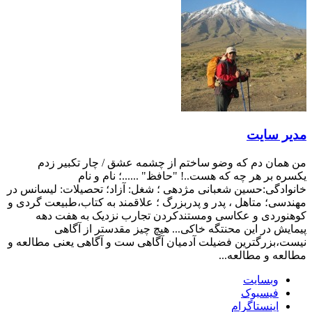
مدیر سایت
من همان دم که وضو ساختم از چشمه عشق / چار تکبیر زدم
یکسره بر هر چه که هست..! "حافظ" ......؛ نام و نام
خانوادگی:حسین شعبانی مژدهی ؛ شغل: آزاد؛ تحصیلات: لیسانس در
مهندسی؛ متاهل ، پدر و پدربزرگ ؛ علاقمند به کتاب،طبیعت گردی و
کوهنوردی و عکاسی ومستندکردن تجارب نزدیک به هفت دهه
پیمایش در این محنتگه خاکی... هیچ چیز مقدستر از آگاهی
نیست،بزرگترین فضیلت آدمیان آگاهی ست و آگاهی یعنی مطالعه و
مطالعه و مطالعه...
وبسایت
فیسبوک
اینستاگرام