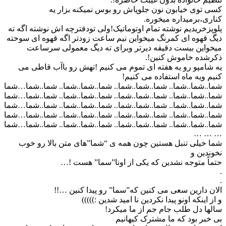
کسی توی خیابون نون جلوپاش رو بوس نمیکنه بزار یه
کناری،برمیداره میخوره.
پلوپزخریدیم نوشته تمام اوتوماتیک!ولی تودفترچه اش نوشته اگه ته
دیگ قهوه ای کمرنگ میخواین نیم ساعت زودتر اگه قهوه ای سوخته
میخواین بیست دقیقه دیرتر وبرای ته دیگ معمولی سرساعت
ذکرشده خاموش کنین!.
یه شامپو رو یه هفته ای تموم می کنیم !تهش رو باآب قاطی می
کنیم ویه ماه استفاده می کنیم!
شما..شما..شما.. شما..شما..شما.. شما..شما..شما.. شما..شما…شما
شما..شما..شما.. شما..شما..شما.. شما..شما..شما.. شما..شما…شما
شما..شما..شما.. شما..شما..شما.. شما..شما..شما.. شما..شما…شما
شما..شما..شما.. شما..شما..شما.. شما..شما..شما.. شما..شما…شما
شما..شما..شما.. شما..شما..شما.. شما..شما..شما.. شما..شما…شما
… … …
شما خیلی تنبل هستین چون همه ی “شما”های متن بالا رو خوب
نخوندین و
حتماً متوجه نشدین که یکی از اونا”سما” هست !…
.
.
الان دارین سعی می کنین که”سما” رو پیدا کنین …!!
و از اینکه اونو پیدا نکردین نا امید شدین :)))))
سالها دل طلب جام جم از ما میکرد!
بی خبر بود که ما مشترک کیهانیم