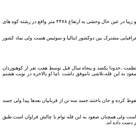
اگر کوهنورد ویا علاقمند به این ورزش باشید ویا حتی طبیعت گردی دوست داشته باشید حتما نام ماترهورن را شنیده اید.قله ایی افسانه ایی و زیبا در عین حال وحشی به ارتفاع ۴۴۷۸ متر واقع در رشته کوه های
 مفهوم شاخ یا قله است.این کوه اگرچه از نظر جغرافیایی مشترک بین دوکشور ایتالیا و سوئیس هست ولی نماد کشور
عظمت ،حدودا یکصد و پنجاه سال قبل توسط هفت نفر از کوهنوردان
ود به این قله،تلاشی ناموفق داشت .اما او بالاخره در نوبت هشتم
ط کرده و جان باختند.جسد سه تن از قربانیان بعدها پیدا ولی جسد
ست ولی همچنان صعود به این قله توام با چالش فراوان است.طبق