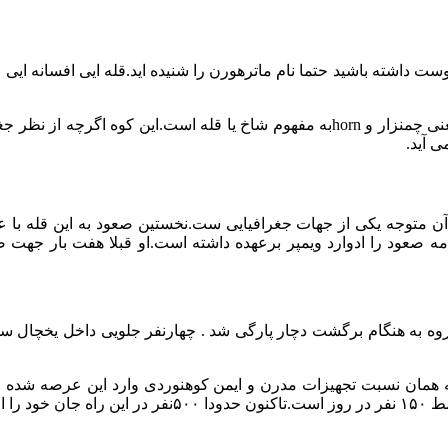
matterhorn یک واژه مرکب آلمانی و متشکل از دو کلمه matte به معنی چمنزار و hornبه
 آید.
ن متوجه یکی از جهات جغرافیایی ست.نخستین صعود به این قله با 
ه صعود را ادوارد ویمپر برعهده داشته است.او قبلا هفت بار جهت صع
روه به هنگام برگشت دچار پارگی شد . چهارنفر جلویی داخل یخچال سقو
ه همان نسبت تجهیزات مدرن و ایمن کوهنوردی وارد این عرصه شده ا
ه اند.