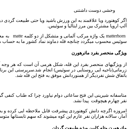
وحشی دوست داشتنی
آلپ اروپا مشترک بین مرز ایتالیا و سوئیس.
سوئیس محسوب میگردد چنانچه قله دماوند نماد کشور ما به حساب می
ویژگی منحصر بفرد ماترهورن
از ویژگیهای منحصر بفرد این قله، شکل هرمی آن است که هر وجه آ
زرماتی(ناحیه ایی روستایی در سوئیس) انجام شد.سرپرستی این برنام
باتفاق شش نفردیگر از همنوردانش موفق به فتح این قله شد.
متاسفانه شیرینی این فتح ساعاتی دوام نیاورد چرا که طناب کنفی گ
نفر چهارم هیچوقت پیدا نشد.
امروزه اگرچه دانش کوهنوردی پیشرفت قابل ملاحظه ایی کرده و ب
آمار، سالانه هزاران نفر عازم این کوه میشوند که سهم تابستانها متوسط ۱۵۰ نفر در روز است.تاکنون حدودا ۵۰۰نفر در این راه جان خود را از دست داد
ماترهورن وتله کابین ویژه طبیعت گردان