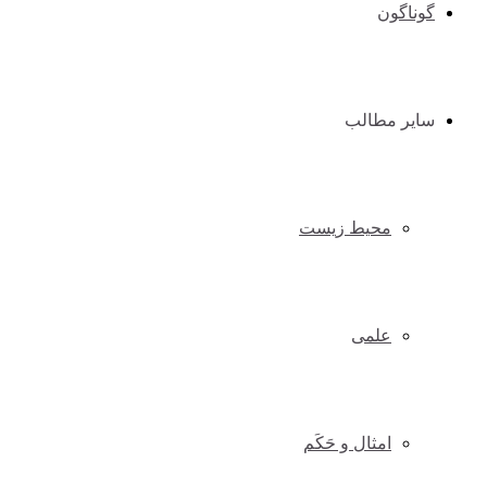
گوناگون
سایر مطالب
محیط زیست
علمی
امثال و حَکَم