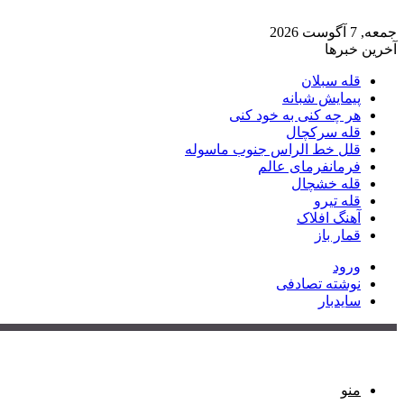
جمعه, 7 آگوست 2026
آخرین خبرها
قله سبلان
پیمایش شبانه
هر چه کنی به خود کنی
قله سرکچال
قلل خط الراس جنوب ماسوله
فرمانفرمای عالم
قله خشچال
قله تیرو
آهنگ افلاک
قمار باز
ورود
نوشته تصادفی
سایدبار
منو