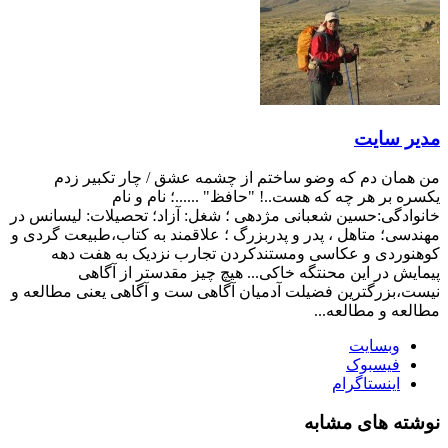
مدیر سایت
من همان دم که وضو ساختم از چشمه عشق / چار تکبیر زدم
یکسره بر هر چه که هست..! "حافظ" ......؛ نام و نام
خانوادگی:حسین شعبانی مژدهی ؛ شغل: آزاد؛ تحصیلات: لیسانس در
مهندسی؛ متاهل ، پدر و پدربزرگ ؛ علاقمند به کتاب،طبیعت گردی و
کوهنوردی و عکاسی ومستندکردن تجارب نزدیک به هفت دهه
پیمایش در این محنتگه خاکی... هیچ چیز مقدستر از آگاهی
نیست،بزرگترین فضیلت آدمیان آگاهی ست و آگاهی یعنی مطالعه و
مطالعه و مطالعه...
وبسایت
فیسبوک
اینستاگرام
نوشته های مشابه