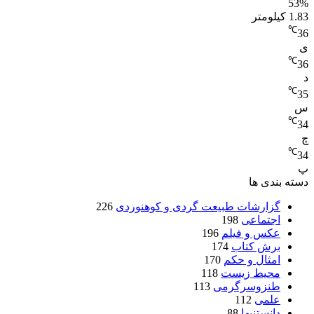
53%
1.83 کیلومتر
℃
36
ی
℃
36
د
℃
35
س
℃
34
چ
℃
34
پ
دسته بندی ها
گزارشات طبیعت گردی و کوهنوردی
226
اجتماعی
198
عکس و فیلم
196
برش کتاب
174
امثال و حکم
170
محیط زیست
118
طنزوسرگرمی
113
علمی
112
دانستنیها
88