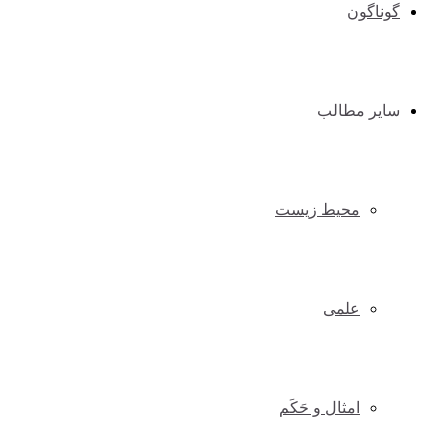
گوناگون
سایر مطالب
محیط زیست
علمی
امثال و حَکَم