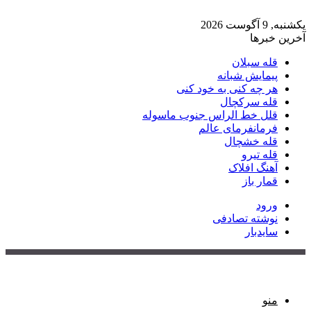
یکشنبه, 9 آگوست 2026
آخرین خبرها
قله سبلان
پیمایش شبانه
هر چه کنی به خود کنی
قله سرکچال
قلل خط الراس جنوب ماسوله
فرمانفرمای عالم
قله خشچال
قله تیرو
آهنگ افلاک
قمار باز
ورود
نوشته تصادفی
سایدبار
منو