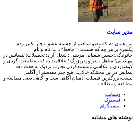
 سایت
ان دم که وضو ساختم از چشمه عشق / چار تکبیر زدم
 بر هر چه که هست..! "حافظ" ......؛ نام و نام
دگی:حسین شعبانی مژدهی ؛ شغل: آزاد؛ تحصیلات: لیسانس در
ی؛ متاهل ، پدر و پدربزرگ ؛ علاقمند به کتاب،طبیعت گردی و
ردی و عکاسی ومستندکردن تجارب نزدیک به هفت دهه
ش در این محنتگه خاکی... هیچ چیز مقدستر از آگاهی
بزرگترین فضیلت آدمیان آگاهی ست و آگاهی یعنی مطالعه و
ه و مطالعه...
وبسایت
فیسبوک
اینستاگرام
ه های مشابه