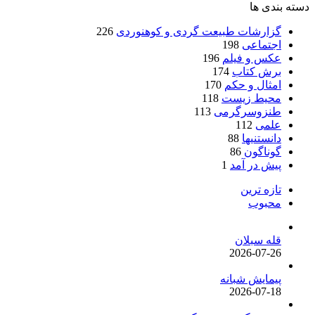
بندی ها
گزارشات طبیعت گردی و کوهنوردی
226
اجتماعی
198
عکس و فیلم
196
برش کتاب
174
امثال و حکم
170
محیط زیست
118
طنزوسرگرمی
113
علمی
112
دانستنیها
88
گوناگون
86
پیش در آمد
1
تازه ترین
محبوب
قله سبلان
2026-07-26
پیمایش شبانه
2026-07-18