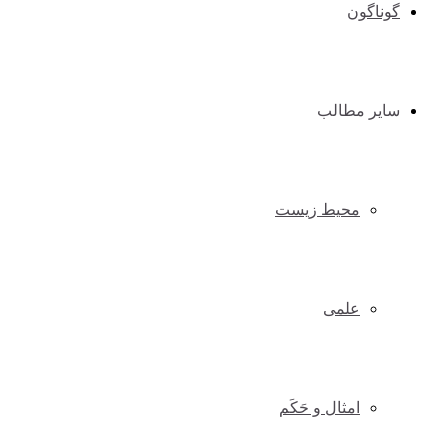
گوناگون
سایر مطالب
محیط زیست
علمی
امثال و حَکَم