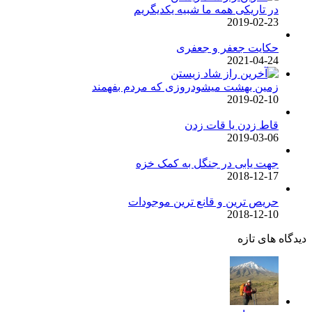
در تاریکی همه ما شبیه یکدیگریم
2019-02-23
حکایت جعفر و جعفری
2021-04-24
زمین بهشت میشودروزی که مردم بفهمند
2019-02-10
قاط زدن یا قات زدن
2019-03-06
جهت یابی در جنگل به کمک خزه
2018-12-17
حریص ترین و قانع ترین موجودات
2018-12-10
ه های تازه