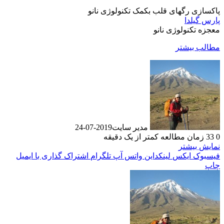
زی رگهای قلب بکمک تکنولوژی نانو
گیلدا
 تکنولوژی نانو
ب بیشتر
مدیر سایت
2019-07-24
زمان مطالعه کمتر از یک دقیقه
 بیشتر
وک
ایکس
لینکداین
واتس آپ
تلگرام
اشتراک گذاری با ایمیل