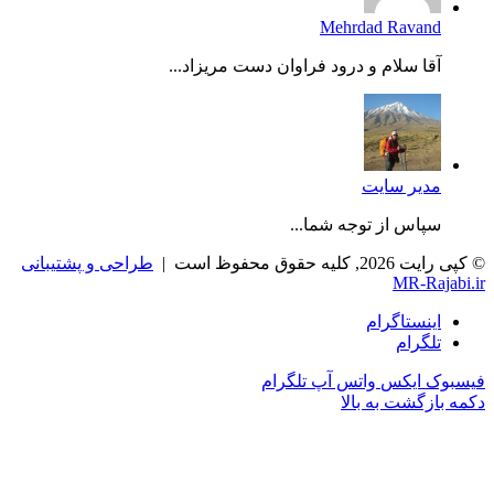
Mehrdad Ravand
آقا سلام و درود فراوان دست مریزاد...
مدیر سایت
سپاس از توجه شما...
, کلیه حقوق محفوظ است |
طراحی و پشتیبانی
MR-Raja
اینستاگرام
تلگرام
وک
ایکس
واتس آپ
تلگرام
بازگشت به بالا