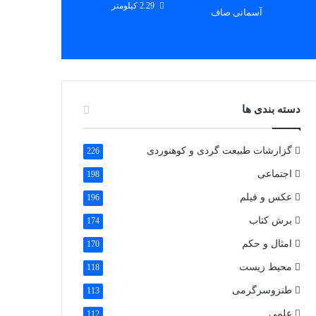
2.29 کیلومتر
آسمانی صاف
دسته بندی ها
گزارشات طبیعت گردی و کوهنوردی
226
اجتماعی
198
عکس و فیلم
196
برش کتاب
174
امثال و حکم
170
محیط زیست
118
طنزوسرگرمی
113
علمی
112