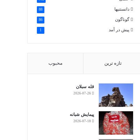
دانستنیها
88
گوناگون
86
پیش در آمد
1
تازه ترین
محبوب
قله سبلان
2026-07-26
پیمایش شبانه
2026-07-18