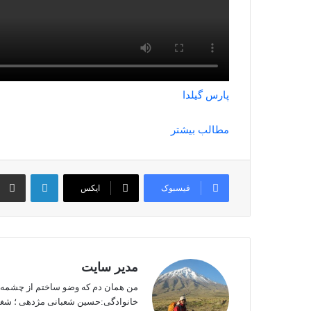
پارس گیلدا
مطالب بیشتر
لینکداین
فیسبوک
ایکس
مدیر سایت
من همان دم که وضو ساختم از چشمه عشق
خانوادگی:حسین شعبانی مژدهی ؛ شغل: 