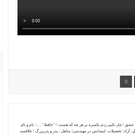
اشتراک گذاری با ایمیل
چاپ
 / چار تکبیر زدم یکسره بر هر چه که هست..! "حافظ" ......؛ نام و نام
آزاد؛ تحصیلات: لیسانس در مهندسی؛ متاهل ، پدر و پدربزرگ ؛ علاقمند