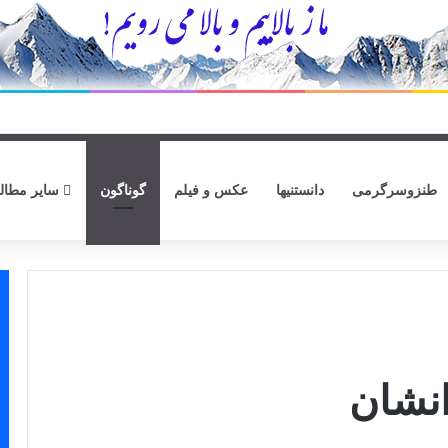
طنزوسرگرمی
دانستنیها
عکس و فیلم
گوناگون
سایر مطال
انشان