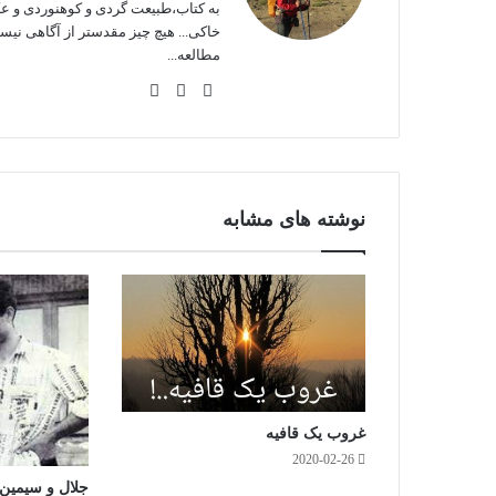
به کتاب،طبیعت گردی و کوهنوردی و ع
خاکی... هیچ چیز مقدستر از آگاهی نی
مطالعه...
وبس
فی
این
ایت
سب
ستا
وک
گرا
م
نوشته های مشابه
غروب یک قافیه
2020-02-26
جلال و سیمین