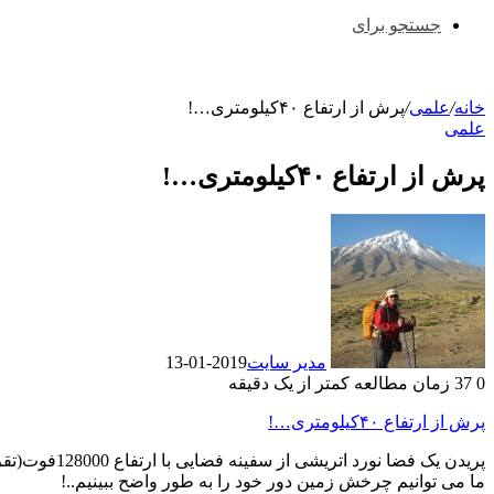
جستجو برای
خانه
/
علمی
/
پرش از ارتفاع ۴۰کیلومتری…!
علمی
پرش از ارتفاع ۴۰کیلومتری…!
مدیر سایت
2019-01-13
0
37
زمان مطالعه کمتر از یک دقیقه
پرش از ارتفاع ۴۰کیلومتری…!
پریدن يک فضا نورد اتریشی از سفینه فضایی با ارتفاع 128000فوت(تقریبا معادل۴۰ کیلومتری زمین) با سرعت 1236 کیلومتر/ در ساعت برای رسیدن به زمین بعد از 4 دقیقه و20 ثانیه
ما می توانیم چرخش زمین دور خود را به طور واضح ببینیم..!