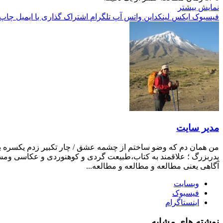
نمایش بیشتر
فیسبوک
ایکس
لینکداین
واتس آپ
تلگرام
اشتراک گذاری با ایمیل
چاپ
مدیر سایت
من همان دم که وضو ساختم از چشمه عشق / چار تکبیر زدم یکسره بر ه
پدربزرگ ؛ علاقمند به کتاب،طبیعت گردی و کوهنوردی و عکاسی ومست
آگاهی یعنی مطالعه و مطالعه و مطالعه...
وبسایت
فیسبوک
اینستاگرام
نوشته های مشابه