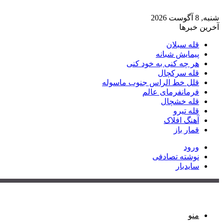
شنبه, 8 آگوست 2026
آخرین خبرها
قله سبلان
پیمایش شبانه
هر چه کنی به خود کنی
قله سرکچال
قلل خط الراس جنوب ماسوله
فرمانفرمای عالم
قله خشچال
قله تیرو
آهنگ افلاک
قمار باز
ورود
نوشته تصادفی
سایدبار
منو