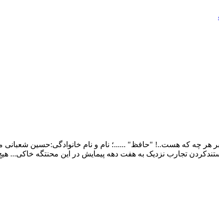
ر چه که هست..! "حافظ" ......؛ نام و نام خانوادگی:حسین شعبانی م
ندکردن تجارب نزدیک به هفت دهه پیمایش در این محنتگه خاکی... هی