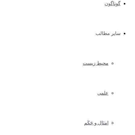
گوناگون
سایر مطالب
محیط زیست
علمی
امثال و حَکَم