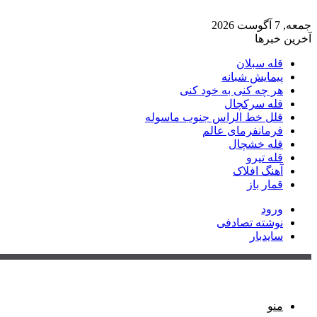
جمعه, 7 آگوست 2026
آخرین خبرها
قله سبلان
پیمایش شبانه
هر چه کنی به خود کنی
قله سرکچال
قلل خط الراس جنوب ماسوله
فرمانفرمای عالم
قله خشچال
قله تیرو
آهنگ افلاک
قمار باز
ورود
نوشته تصادفی
سایدبار
منو