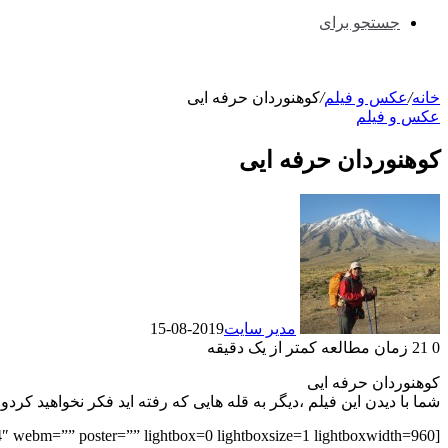
جستجو برای
خانه
/
عکس و فیلم
/
کوهنوردان حرفه ایی
عکس و فیلم
کوهنوردان حرفه ایی
مدیر سایت
2019-08-15
0
21
زمان مطالعه کمتر از یک دقیقه
کوهنوردان حرفه ایی
شما با دیدن این فیلم ،دیگر به قله هایی که رفته اید فکر نخواهید کر
4″ webm=”” poster=”” lightbox=0 lightboxsize=1 lightboxwidth=960