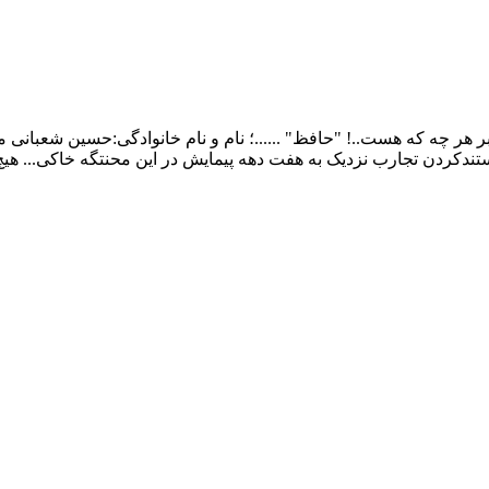
ر چه که هست..! "حافظ" ......؛ نام و نام خانوادگی:حسین شعبانی م
ندکردن تجارب نزدیک به هفت دهه پیمایش در این محنتگه خاکی... هی