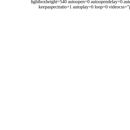
lightboxheight=540 autoopen=0 autoopendelay=0 aut
keepaspectratio=1 autoplay=0 loop=0 videocss=”p