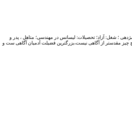
ژدهی ؛ شغل: آزاد؛ تحصیلات: لیسانس در مهندسی؛ متاهل ، پدر و
چ چیز مقدستر از آگاهی نیست،بزرگترین فضیلت آدمیان آگاهی ست و