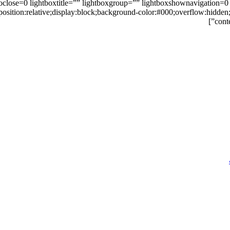
oclose=0 lightboxtitle=”” lightboxgroup=”” lightboxshownavigation
osition:relative;display:block;background-color:#000;overflow:hidden;
cont