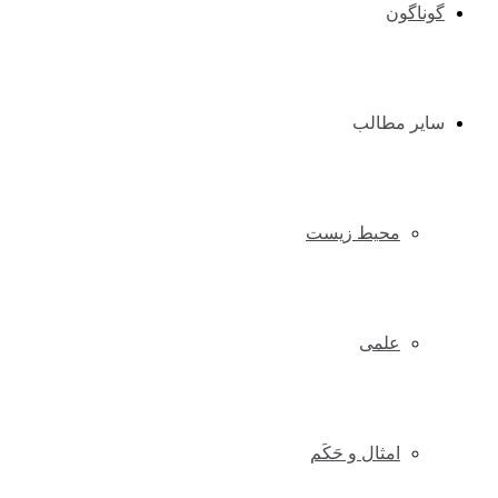
گوناگون
سایر مطالب
محیط زیست
علمی
امثال و حَکَم