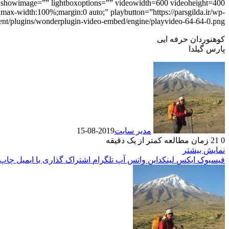
=0 showimage=”” lightboxoptions=”” videowidth=600 videoheight=400
max-width:100%;margin:0 auto;” playbutton=”https://parsgilda.ir/wp-
ent/plugins/wonderplugin-video-embed/engine/playvideo-64-64-0.png”]
کوهنوردان حرفه ایی
پارس گیلدا
مدیر سایت
2019-08-15
0
21
زمان مطالعه کمتر از یک دقیقه
نمایش بیشتر
فیسبوک
ایکس
لینکداین
واتس آپ
تلگرام
اشتراک گذاری با ایمیل
چاپ