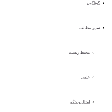
گوناگون
سایر مطالب
محیط زیست
علمی
امثال و حَکَم