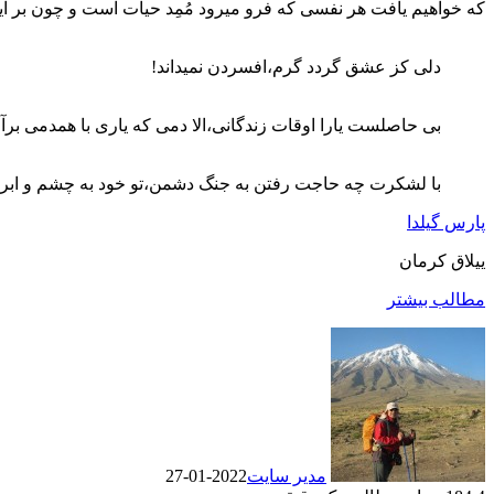
که خواهیم یافت هر نفسی که فرو میرود مُمِد حیات است و چون بر آ
دلی کز عشق گردد گرم،افسردن نمیداند!
بی حاصلست یارا اوقات زندگانی،الا دمی که یاری با همدمی برآر
با لشکرت چه حاجت رفتن به جنگ دشمن،تو خود به چشم و ابرو
پارس گیلدا
ییلاق کرمان
مطالب بیشتر
مدیر سایت
2022-01-27