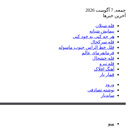
جمعه, 7 آگوست 2026
آخرین خبرها
قله سبلان
پیمایش شبانه
هر چه کنی به خود کنی
قله سرکچال
قلل خط الراس جنوب ماسوله
فرمانفرمای عالم
قله خشچال
قله تیرو
آهنگ افلاک
قمار باز
ورود
نوشته تصادفی
سایدبار
منو