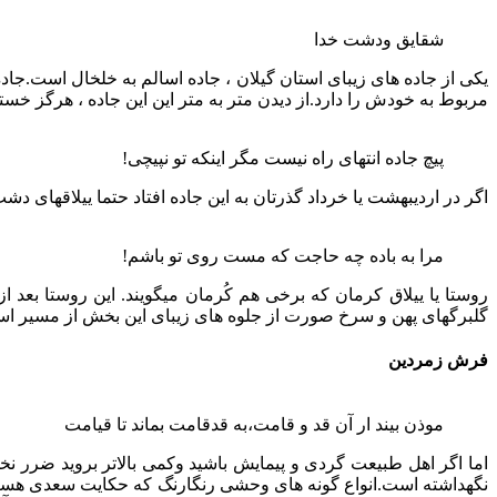
شقایق ودشت خدا
یکی از جاده های زیبای استان گیلان ، جاده اسالم به خلخال است.ج
مربوط به خودش را دارد.از دیدن متر به متر این این جاده ، هرگز خست
پیچ جاده انتهای راه نیست مگر اینکه تو نپیچی!
اگر در اردیبهشت یا خرداد گذرتان به این جاده افتاد حتما ییلاقهای د
مرا به باده چه حاجت که مست روی تو باشم!
روستا یا ییلاق کرمان که برخی هم کُرمان میگویند. این روستا بعد 
گلبرگهای پهن و سرخ صورت از جلوه های زیبای این بخش از مسیر ا
فرش زمردین
موذن بیند ار آن قد و قامت،به قدقامت بماند تا قیامت
اما اگر اهل طبیعت گردی و پیمایش باشید وکمی بالاتر بروید ضرر 
نگهداشته است.انواع گونه های وحشی رنگارنگ که حکایت سعدی هست وفر