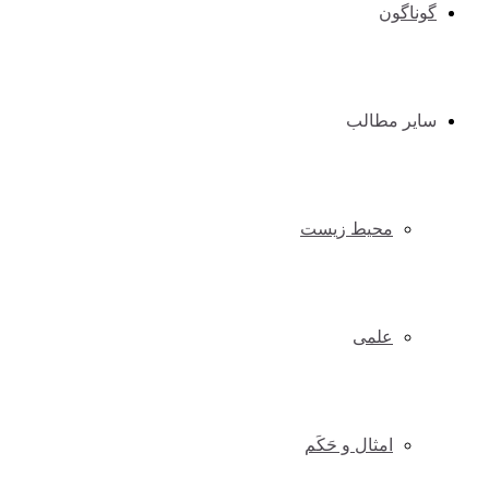
گوناگون
سایر مطالب
محیط زیست
علمی
امثال و حَکَم