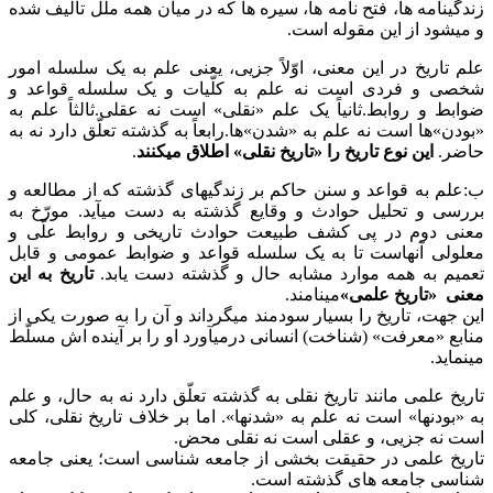
زندگینامه ها، فتح نامه ها، سیره ها که در میان همه ملل تالیف شده
و میشود از این مقوله است.
علم تاریخ در این معنی، اوّلاً جزیی، یعنی علم به یک سلسله امور
شخصی و فردی است نه علم به کلّیات و یک سلسله قواعد و
ضوابط و روابط.ثانیاً یک علم «نقلی» است نه عقلی.ثالثاً علم به
«بودن»ها است نه علم به «شدن»ها.رابعاً به گذشته تعلّق دارد نه به
حاضر.
این نوع تاریخ را «تاریخ نقلی» اطلاق ميكنند
.
ب:علم به قواعد و سنن حاکم بر زندگیهای گذشته که از مطالعه و
بررسی و تحلیل حوادث و وقایع گذشته به دست میآید. مورّخ به
معنی دوم در پی کشف طبیعت حوادث تاریخی و روابط علّی و
معلولی آنهاست تا به یک سلسله قواعد و ضوابط عمومی و قابل
تعمیم به همه موارد مشابه حال و گذشته دست یابد.
تاریخ به این
معنی «تاریخ علمی»
مینامند.
این جهت، تاریخ را بسیار سودمند میگرداند و آن را به صورت یکی از
منابع «معرفت» (شناخت) انسانی درمیآورد او را بر آینده اش مسلّط
مینماید.
تاریخ علمی مانند تاریخ نقلی به گذشته تعلّق دارد نه به حال، و علم
به «بودنها» است نه علم به «شدنها». اما بر خلاف تاریخ نقلی، کلی
است نه جزیی، و عقلی است نه نقلی محض.
تاریخ علمی در حقیقت بخشی از جامعه شناسی است؛ یعنی جامعه
شناسی جامعه های گذشته است.