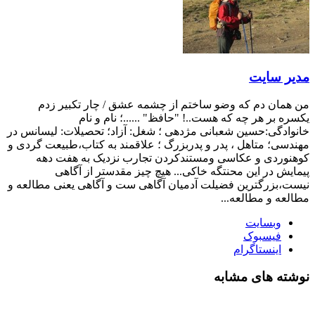
مدیر سایت
من همان دم که وضو ساختم از چشمه عشق / چار تکبیر زدم
یکسره بر هر چه که هست..! "حافظ" ......؛ نام و نام
خانوادگی:حسین شعبانی مژدهی ؛ شغل: آزاد؛ تحصیلات: لیسانس در
مهندسی؛ متاهل ، پدر و پدربزرگ ؛ علاقمند به کتاب،طبیعت گردی و
کوهنوردی و عکاسی ومستندکردن تجارب نزدیک به هفت دهه
پیمایش در این محنتگه خاکی... هیچ چیز مقدستر از آگاهی
نیست،بزرگترین فضیلت آدمیان آگاهی ست و آگاهی یعنی مطالعه و
مطالعه و مطالعه...
وبسایت
فیسبوک
اینستاگرام
نوشته های مشابه