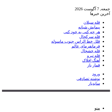
جمعه, 7 آگوست 2026
آخرین خبرها
قله سبلان
پیمایش شبانه
هر چه کنی به خود کنی
قله سرکچال
قلل خط الراس جنوب ماسوله
فرمانفرمای عالم
قله خشچال
قله تیرو
آهنگ افلاک
قمار باز
ورود
نوشته تصادفی
سایدبار
منو