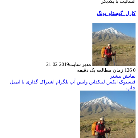
انسانیت با یکدیگر
كارل_گوستاو_يونگ
مدیر سایت
2019-02-21
0
126
زمان مطالعه یک دقیقه
نمایش بیشتر
فیسبوک
ایکس
لینکداین
واتس آپ
تلگرام
اشتراک گذاری با ایمیل
چاپ