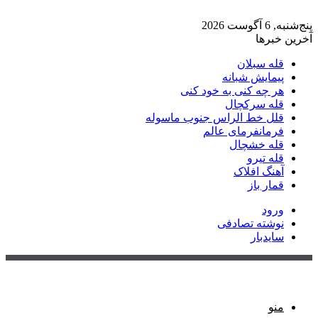
پنج‌شنبه, 6 آگوست 2026
آخرین خبرها
قله سبلان
پیمایش شبانه
هر چه کنی به خود کنی
قله سرکچال
قلل خط الراس جنوب ماسوله
فرمانفرمای عالم
قله خشچال
قله تیرو
آهنگ افلاک
قمار باز
ورود
نوشته تصادفی
سایدبار
منو