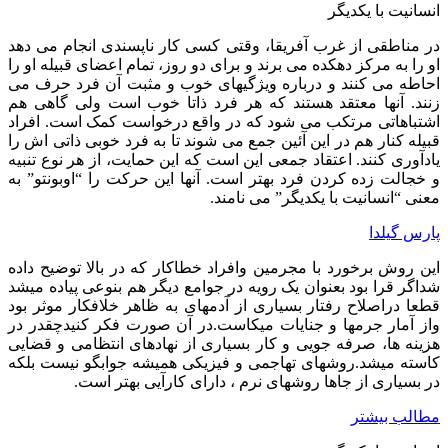
انسانیت با یکدیگر
در مناطقی از غرب آفریقا، وقتی کسی کار ناپسندی انجام می دهد
او را به مرکز دهکده می برند و برای دو روز، تمام اعضای قبیله او را
احاطه می کنند و درباره ویژگیهای خوب و مثبت آن فرد حرف می
زنند. آنها معتقد هستند که هر فرد ذاتا خوب است ولی گاهی هم
اشتباهاتی مرتکب می شود که در‌ واقع درخواست کمک است. افراد
قبیله کنار هم در این آئین جمع می شوند تا به فرد خوبی ذاتی اش را
یادآوری کنند. اعتقاد جمعی این است که این حمایت، از هر نوع تنبیه
و خجالت زده کردن فرد بهتر است. آنها این حرکت را “اوبونتو” به
معنی “انسانیت با یکدیگر” می نامند.
پارس گیلدا
این روش برخورد با مجرمین وافراد خطاکار که در بالا توضیح داده
شداگر قرا بود بعنوان یک رویه در جوامع دیگر هم بنوعی پیاده میشد
قطعا دراصلاح رفتار بسیاری از آدمهای به ظاهر خلافکار موثر بود
واز آمار جرمها و جنایات میکاست.در آن صورت فکر کنیدچقدر در
هزینه ها، صرفه جویی و کار بسیاری از نهادهای انتظامی و قضایی
کاسته میشد.روشهای تهاجمی و فیزیکی همیشه جوابگو نیست بلکه
در بسیاری از جاها روشهای نرم ، دارای کارآیی بهتر است.
مطالب بیشتر