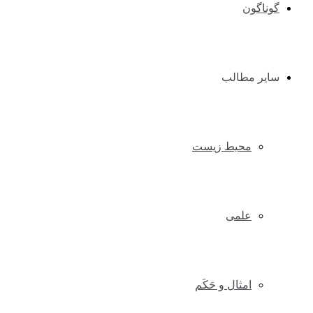
گوناگون
سایر مطالب
محیط زیست
علمی
امثال و حَکَم