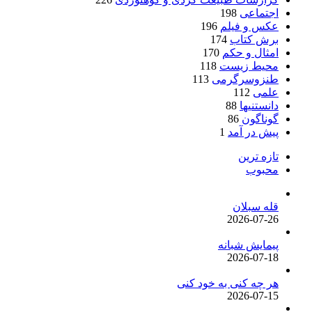
اجتماعی
198
عکس و فیلم
196
برش کتاب
174
امثال و حکم
170
محیط زیست
118
طنزوسرگرمی
113
علمی
112
دانستنیها
88
گوناگون
86
پیش در آمد
1
تازه ترین
محبوب
قله سبلان
2026-07-26
پیمایش شبانه
2026-07-18
هر چه کنی به خود کنی
2026-07-15