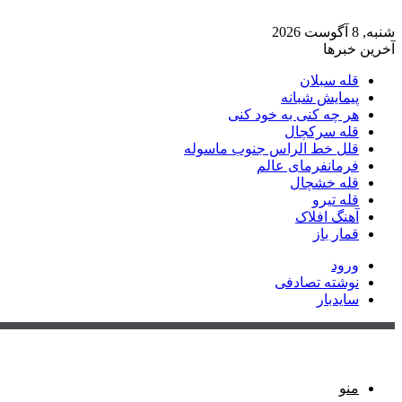
شنبه, 8 آگوست 2026
آخرین خبرها
قله سبلان
پیمایش شبانه
هر چه کنی به خود کنی
قله سرکچال
قلل خط الراس جنوب ماسوله
فرمانفرمای عالم
قله خشچال
قله تیرو
آهنگ افلاک
قمار باز
ورود
نوشته تصادفی
سایدبار
منو