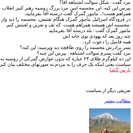
مرد گفت : شکل سوالت اشتباهه آقا؟
بپرس این کیه. این مجسمه لنین مرد بزرگ روسیه رهبر کبیر انقل
همراهم هست!.. مامور گمرک گفت درسته آقا .بفرمایید.
در فرودگاه اسرائیل مامور گمرک هنگام تفتیش، مجسمه را دید واز 
.مجسمه اش همیشه همراهم هست که تف و نفرین و لعنتش کنم.
مامور گمرک گفت : بله درسته آقا .بفرمایید
چند روز بعد که یهودی توی خانه اش
همه فامیل را دعوت کرد.
پسر برادرش مجسمه را روی طاقچه دید وپرسید: این کیه؟
مرد گفت پسرم سوالت اشتباهه . بپرس این چیه؟
این ده کیلوگرم طلای ۲۴ عیاره که بدون عوارض گمرکی از روسیه به اینجا آوردم!!
سیاست یعنی اینکه یک حرف را به مردم به صورتهای مختلف بیان کن
پارس گیلدا
تعریفی دیگر از سیاست
مطالب بیشتر