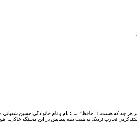
ر چه که هست..! "حافظ" ......؛ نام و نام خانوادگی:حسین شعبانی م
ندکردن تجارب نزدیک به هفت دهه پیمایش در این محنتگه خاکی... هی