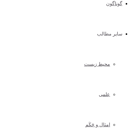
گوناگون
سایر مطالب
محیط زیست
علمی
امثال و حَکَم