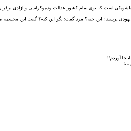
اب بلشویکی است که توی تمام کشور عدالت ودموکراسی و آزادی بر
یهودی پرسید : این چیه؟ مرد گفت: بگو این کیه؟ گفت این مجسمه مر
ي…!