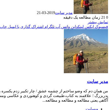
مدیر سایت
2019-03-21
0
21
زمان مطالعه یک دقیقه
نمایش بیشتر
فیسبوک
ایکس
لینکداین
واتس آپ
تلگرام
اشتراک گذاری با ایمیل
چاپ
مدیر سایت
من همان دم که وضو ساختم از چشمه عشق / چار تکبیر زدم یکسره بر ه
پدربزرگ ؛ علاقمند به کتاب،طبیعت گردی و کوهنوردی و عکاسی ومست
آگاهی یعنی مطالعه و مطالعه و مطالعه...
وبسایت