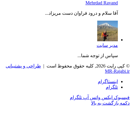
Mehrdad Ravand
آقا سلام و درود فراوان دست مریزاد...
مدیر سایت
سپاس از توجه شما...
© کپی رایت 2026, کلیه حقوق محفوظ است |
طراحی و پشتیبانی
MR-Rajabi.ir
اینستاگرام
تلگرام
فیسبوک
ایکس
واتس آپ
تلگرام
دکمه بازگشت به بالا