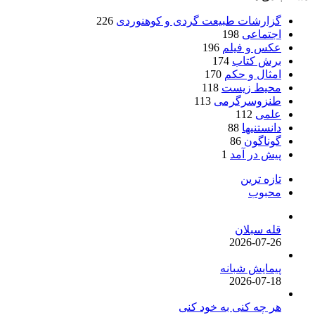
گزارشات طبیعت گردی و کوهنوردی
226
اجتماعی
198
عکس و فیلم
196
برش کتاب
174
امثال و حکم
170
محیط زیست
118
طنزوسرگرمی
113
علمی
112
دانستنیها
88
گوناگون
86
پیش در آمد
1
تازه ترین
محبوب
قله سبلان
2026-07-26
پیمایش شبانه
2026-07-18
هر چه کنی به خود کنی