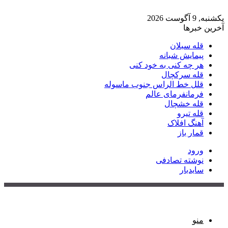
یکشنبه, 9 آگوست 2026
آخرین خبرها
قله سبلان
پیمایش شبانه
هر چه کنی به خود کنی
قله سرکچال
قلل خط الراس جنوب ماسوله
فرمانفرمای عالم
قله خشچال
قله تیرو
آهنگ افلاک
قمار باز
ورود
نوشته تصادفی
سایدبار
منو