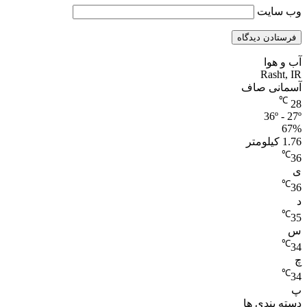
وب‌ سایت
آب و هوا
Rasht, IR
آسمانی صاف
℃
28
36º - 27º
67%
1.76 کیلومتر
℃
36
ی
℃
36
د
℃
35
س
℃
34
چ
℃
34
پ
دسته بندی ها