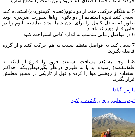
حرکت سنگ، حتما با صدای بلند گروه پائین دست را مطلع سازید.
5-به هنگام حرکت، حتما از دو باتوم(عصای کوهنوردی) استفاده کنید
.سعی کنید نحوه استفاده از دو باتوم وپاها بصورت ضربدری بوده
بطوریکه تعادل کامل را برای بدن شما ایجاد نماید.ته باتوم را در
جایی قرار دهید که نلغزد.
6-در فواصل زمانی مناسب به اندازه کافی استراحت کنید.
7-سعی کنید به فواصل منظم نسبت به هم حرکت کنید و از گروه
فاصله نگیرید.
8-با توجه به بُعد مسافت ،ساعت فرود را فارغ از اینکه به
قله(مقصد) رسیده اید یا نه طوری درنظر بگیردبطوریکه حداکثر
استفاده از روشنی هوا را کرده و قبل از تاریکی در مسیر مطمئن
قرار بگیرید.
پارس گیلدا
توصیه هایی برای برگشت از کوه