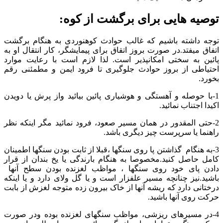
توصیه هایی برای برگشت از کوه:
توجه داشته باشیم که غالب حوادث کوهنوردی به هنگام برگشت
اتفاق میفتد.در صورت بروز اتقاق برای پیمایشگر، کار انتقال او به
پائین به سختی امکانپذیر است. لذا لازم است با رعایت موارد
احتیاطی از بروز حوادث جلوگیری تا فرود ایمن و مطمئنی رقم
بخورد.
1-با حوصله و آهستگی و هوشیاری پائین بیائید واز پرش یا دویدن
اکیدا اجتناب نمائید.
2-حتی المقدور در همان مسیر صعود، فرود نمائید مگر اینکه نظر
راهنما یا سرپرست چیز دیگری باشد.
3-به هنگام گذاشتن پا روی سنگها ،قبلا از ثابت بودن سنگها اطمینان
کامل حاصل کنید.مخصوصا به هنگام بارندگی یا یخ بندان از قرار
دادن پای خود روی سنگها ، مواظب لغزنده بودن سطح آنها
باشید.نیز چنانچه مسیر علفزار است و یا گل ولای دارد و یا اینکه
درختانی دارد که ریشه آنها از خاک بیرون زده متوجه لغزش از بابت
حرکت روی آنها باشید.
4-در مسیرهای ریزشی، مواظب سنگهای لغزنده بوده ودر صورت