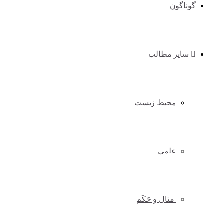
گوناگون
سایر مطالب
محیط زیست
علمی
امثال و حَکَم