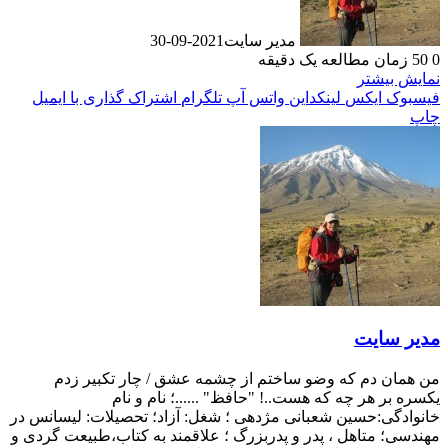
مدیر سایت
2021-09-30
0
50
زمان مطالعه یک دقیقه
نمایش بیشتر
فیسبوک
ایکس
لینکداین
واتس آپ
تلگرام
اشتراک گذاری با ایمیل
چاپ
مدیر سایت
من همان دم که وضو ساختم از چشمه عشق / چار تکبیر زدم
یکسره بر هر چه که هست..! "حافظ" ......؛ نام و نام
خانوادگی:حسین شعبانی مژدهی ؛ شغل: آزاد؛ تحصیلات: لیسانس در
مهندسی؛ متاهل ، پدر و پدربزرگ ؛ علاقمند به کتاب،طبیعت گردی و