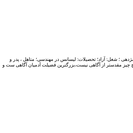
ژدهی ؛ شغل: آزاد؛ تحصیلات: لیسانس در مهندسی؛ متاهل ، پدر و
چ چیز مقدستر از آگاهی نیست،بزرگترین فضیلت آدمیان آگاهی ست و