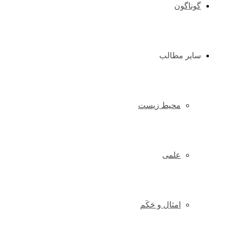
گوناگون
سایر مطالب
محیط زیست
علمی
امثال و حَکَم