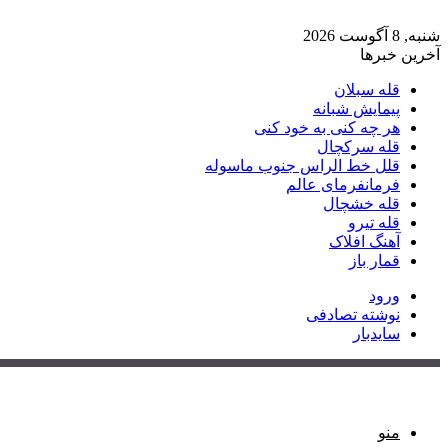
شنبه, 8 آگوست 2026
آخرین خبرها
قله سبلان
پیمایش شبانه
هر چه کنی به خود کنی
قله سرکچال
قلل خط الراس جنوب ماسوله
فرمانفرمای عالم
قله خشچال
قله تیرو
آهنگ افلاک
قمار باز
ورود
نوشته تصادفی
سایدبار
منو