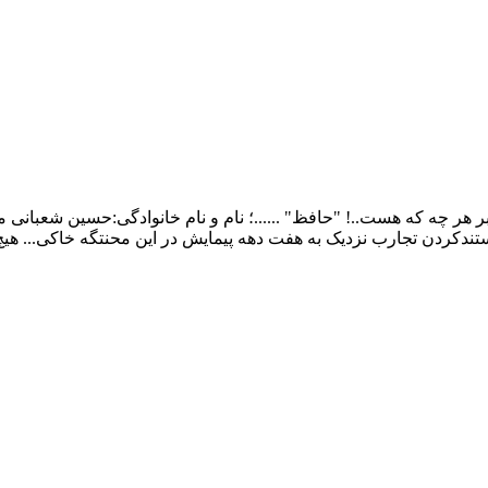
ر چه که هست..! "حافظ" ......؛ نام و نام خانوادگی:حسین شعبانی م
ندکردن تجارب نزدیک به هفت دهه پیمایش در این محنتگه خاکی... هی