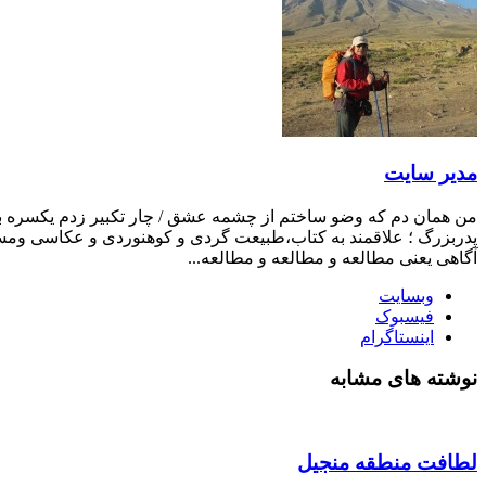
مدیر سایت
من همان دم که وضو ساختم از چشمه عشق / چار تکبیر زدم یکسره بر ه
پدربزرگ ؛ علاقمند به کتاب،طبیعت گردی و کوهنوردی و عکاسی ومست
آگاهی یعنی مطالعه و مطالعه و مطالعه...
وبسایت
فیسبوک
اینستاگرام
نوشته های مشابه
لطافت منطقه منجیل