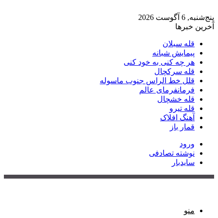
پنج‌شنبه, 6 آگوست 2026
آخرین خبرها
قله سبلان
پیمایش شبانه
هر چه کنی به خود کنی
قله سرکچال
قلل خط الراس جنوب ماسوله
فرمانفرمای عالم
قله خشچال
قله تیرو
آهنگ افلاک
قمار باز
ورود
نوشته تصادفی
سایدبار
منو