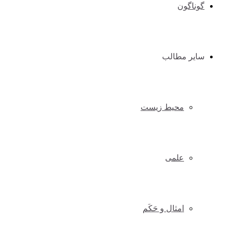
گوناگون
سایر مطالب
محیط زیست
علمی
امثال و حَکَم