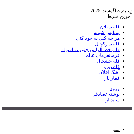
شنبه, 8 آگوست 2026
آخرین خبرها
قله سبلان
پیمایش شبانه
هر چه کنی به خود کنی
قله سرکچال
قلل خط الراس جنوب ماسوله
فرمانفرمای عالم
قله خشچال
قله تیرو
آهنگ افلاک
قمار باز
ورود
نوشته تصادفی
سایدبار
منو