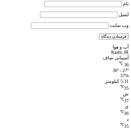
نام
ایمیل
وب‌ سایت
آب و هوا
Rasht, IR
آسمانی صاف
℃
36
36º - 27º
37%
5.31 کیلومتر
℃
35
ش
℃
37
ی
℃
36
د
℃
35