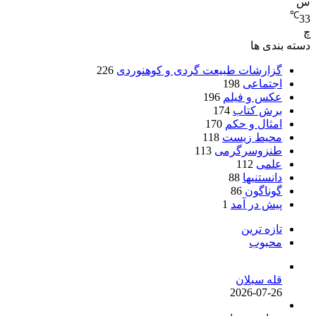
س
℃
33
چ
دسته بندی ها
گزارشات طبیعت گردی و کوهنوردی
226
اجتماعی
198
عکس و فیلم
196
برش کتاب
174
امثال و حکم
170
محیط زیست
118
طنزوسرگرمی
113
علمی
112
دانستنیها
88
گوناگون
86
پیش در آمد
1
تازه ترین
محبوب
قله سبلان
2026-07-26