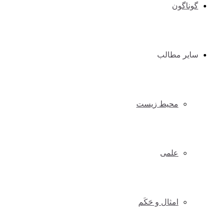
گوناگون
سایر مطالب
محیط زیست
علمی
امثال و حَکَم