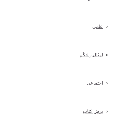
علمی
امثال و حَکَم
اجتماعی
برش کتاب