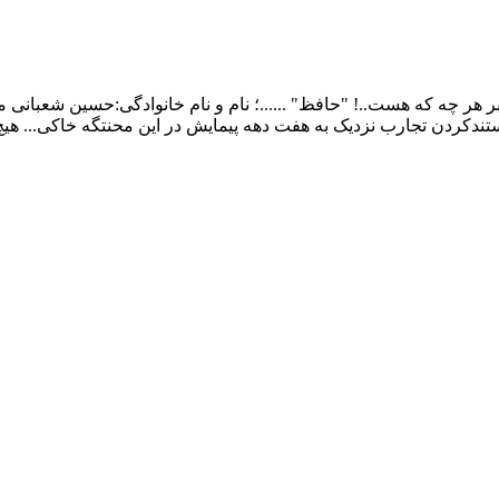
ر چه که هست..! "حافظ" ......؛ نام و نام خانوادگی:حسین شعبانی م
ندکردن تجارب نزدیک به هفت دهه پیمایش در این محنتگه خاکی... هی