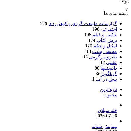
℃
36
پ
دسته بندی ها
گزارشات طبیعت گردی و کوهنوردی
226
اجتماعی
198
عکس و فیلم
196
برش کتاب
174
امثال و حکم
170
محیط زیست
118
طنزوسرگرمی
113
علمی
112
دانستنیها
88
گوناگون
86
پیش در آمد
1
تازه ترین
محبوب
قله سبلان
2026-07-26
پیمایش شبانه