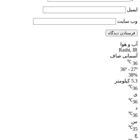
ایمیل
وب‌ سایت
آب و هوا
Rasht, IR
آسمانی صاف
℃
36
36º - 27º
38%
5.3 کیلومتر
℃
36
ی
℃
36
د
℃
36
س
℃
35
چ