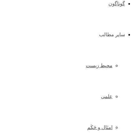
گوناگون
سایر مطالب
محیط زیست
علمی
امثال و حَکَم