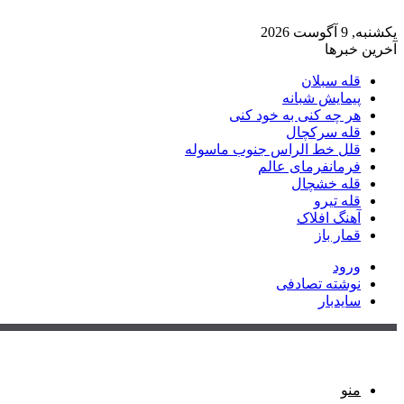
یکشنبه, 9 آگوست 2026
آخرین خبرها
قله سبلان
پیمایش شبانه
هر چه کنی به خود کنی
قله سرکچال
قلل خط الراس جنوب ماسوله
فرمانفرمای عالم
قله خشچال
قله تیرو
آهنگ افلاک
قمار باز
ورود
نوشته تصادفی
سایدبار
منو