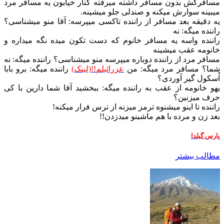
مسافرکش بدون مسافر داشته میرفته کنار خیابون یه مسافر مرد
میبینه سوارش میکنه و صندلی جلو میشینه.
یه دقیقه بعد مسافر از راننده تاکسی میپرسه: آقا منو میشناسی؟
راننده میگه: نه
راننده واسه یه مسافر خانوم که دست تکون میده نگه میداره و
خانومه عقب میشینه
مسافر مرد از راننده دوباره میپرسه منو میشناسی؟ راننده میگه: نه
شما؟ مسافر مرد میگه: من
عزرائیلم!!(لینک)
راننده میگه: برو بابا
اُسکول گیر آوردی؟
یهو خانومه از عقب به راننده میگه: ببخشید آقا شما دارین با کی
حرف میزنین؟
راننده تا اینو میشنوه ترمز میزنه از ترس فرار میکنه!
بعد زن و مرده با هم ماشینو میدزدن!!
پارس گیلدا
مطالب بیشتر