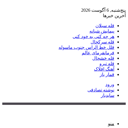
پنج‌شنبه, 6 آگوست 2026
آخرین خبرها
قله سبلان
پیمایش شبانه
هر چه کنی به خود کنی
قله سرکچال
قلل خط الراس جنوب ماسوله
فرمانفرمای عالم
قله خشچال
قله تیرو
آهنگ افلاک
قمار باز
ورود
نوشته تصادفی
سایدبار
منو