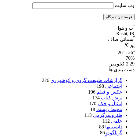
وب‌ سایت
آب و هوا
Rasht, IR
آسمانی صاف
℃
26
26º - 26º
70%
2.29 کیلومتر
دسته بندی ها
گزارشات طبیعت گردی و کوهنوردی
226
اجتماعی
198
عکس و فیلم
196
برش کتاب
174
امثال و حکم
170
محیط زیست
118
طنزوسرگرمی
113
علمی
112
دانستنیها
88
گوناگون
86