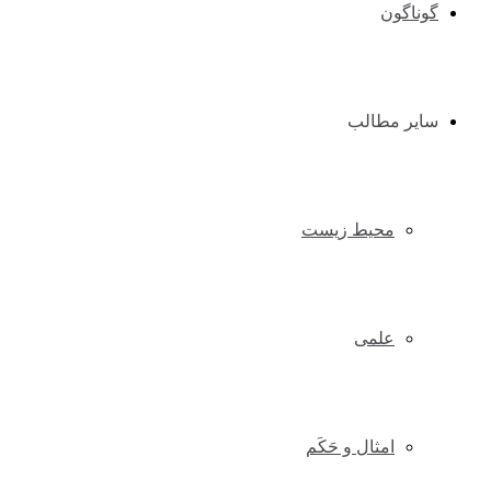
گوناگون
سایر مطالب
محیط زیست
علمی
امثال و حَکَم