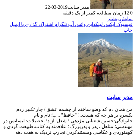
مدیر سایت
2019-03-22
0
12
زمان مطالعه کمتر از یک دقیقه
نمایش بیشتر
فیسبوک
ایکس
لینکداین
واتس آپ
تلگرام
اشتراک گذاری با ایمیل
چاپ
مدیر سایت
من همان دم که وضو ساختم از چشمه عشق / چار تکبیر زدم
یکسره بر هر چه که هست..! "حافظ" ......؛ نام و نام
خانوادگی:حسین شعبانی مژدهی ؛ شغل: آزاد؛ تحصیلات: لیسانس در
مهندسی؛ متاهل ، پدر و پدربزرگ ؛ علاقمند به کتاب،طبیعت گردی و
کوهنوردی و عکاسی ومستندکردن تجارب نزدیک به هفت دهه