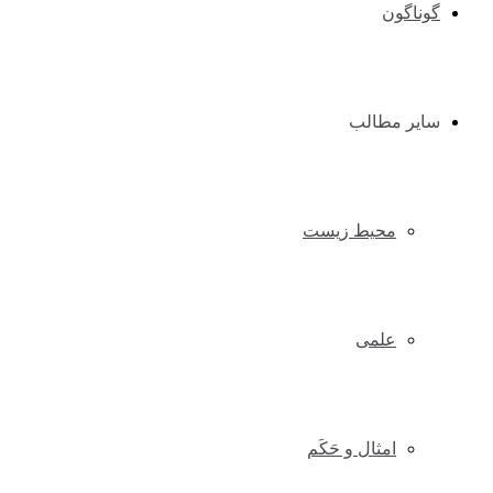
گوناگون
سایر مطالب
محیط زیست
علمی
امثال و حَکَم