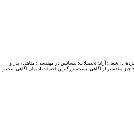
ژدهی ؛ شغل: آزاد؛ تحصیلات: لیسانس در مهندسی؛ متاهل ، پدر و
چ چیز مقدستر از آگاهی نیست،بزرگترین فضیلت آدمیان آگاهی ست و