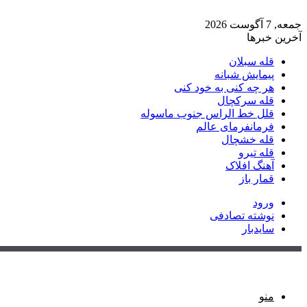
جمعه, 7 آگوست 2026
آخرین خبرها
قله سبلان
پیمایش شبانه
هر چه کنی به خود کنی
قله سرکچال
قلل خط الراس جنوب ماسوله
فرمانفرمای عالم
قله خشچال
قله تیرو
آهنگ افلاک
قمار باز
ورود
نوشته تصادفی
سایدبار
منو