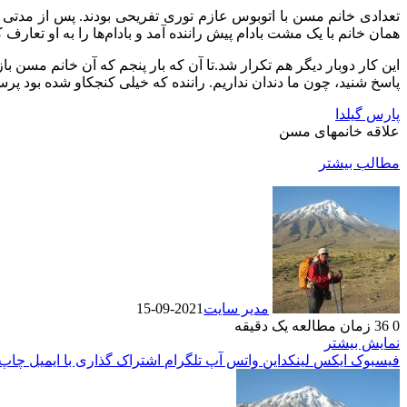
تعدادى خانم مسن با اتوبوس عازم تورى تفریحى بودند. پس از مدتى یک
همان خانم با یک مشت بادام پیش راننده آمد و بادام‌ها را به او تعارف ک
این کار دوبار دیگر هم تکرار شد.تا آن که بار پنجم که آن خانم مسن باز 
پاسخ شنيد، چون ما دندان نداریم. راننده که خیلى کنجکاو شده بود پرسی
پارس گیلدا
علاقه خانمهای مسن
مطالب بیشتر
مدیر سایت
2021-09-15
0
36
زمان مطالعه یک دقیقه
نمایش بیشتر
فیسبوک
ایکس
لینکداین
واتس آپ
تلگرام
اشتراک گذاری با ایمیل
چاپ