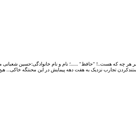
ر چه که هست..! "حافظ" ......؛ نام و نام خانوادگی:حسین شعبانی م
ندکردن تجارب نزدیک به هفت دهه پیمایش در این محنتگه خاکی... هی