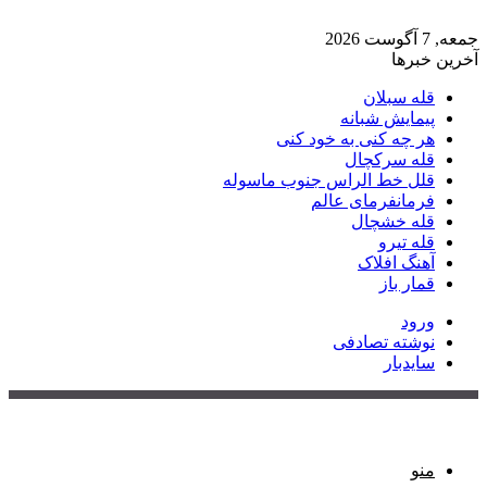
جمعه, 7 آگوست 2026
آخرین خبرها
قله سبلان
پیمایش شبانه
هر چه کنی به خود کنی
قله سرکچال
قلل خط الراس جنوب ماسوله
فرمانفرمای عالم
قله خشچال
قله تیرو
آهنگ افلاک
قمار باز
ورود
نوشته تصادفی
سایدبار
منو