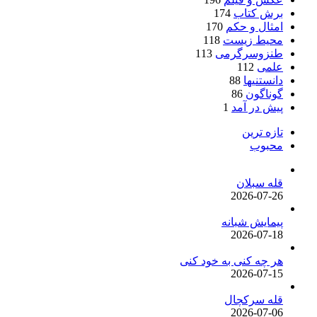
برش کتاب
174
امثال و حکم
170
محیط زیست
118
طنزوسرگرمی
113
علمی
112
دانستنیها
88
گوناگون
86
پیش در آمد
1
تازه ترین
محبوب
قله سبلان
2026-07-26
پیمایش شبانه
2026-07-18
هر چه کنی به خود کنی
2026-07-15
قله سرکچال
2026-07-06