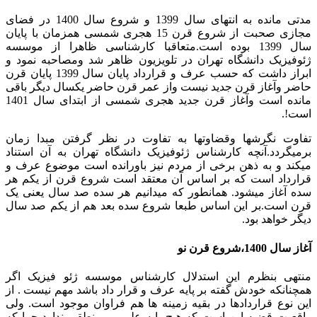
مدتی مانده به انتهای سال 1399 و شروع سال 1400 در فضای
مجازی صحبت از شروع قرن 15 هجری شمسی همزمان با پایان
سال 1399 بوده است.متعاقبا کارشناسی ظاهرا از موسسه
ژئوفیزیک دانشگاه تهران در تلویزیون ظاهر شد ومصاحبه نمود و
ابراز داشت که حسب عرف و قرارداد پایان سال 1399 پایان قرن
حاضر وآغاز قرن جدید نیست واز عمر قرن حاضر یکسال دیگر باقی
مانده است وآغاز قرن جدید هجری شمسی از ابتدای سال 1401
است!.
تفاوت نگرشها وقضاوتها به تفاوت در نظر گرفتن مبدا زمان
برمیگردد.آنچه کارشناس ژئوفیزیک دانشگاه تهران به آن استناد
میکند و به ذهن برخی از مردم نیز باورانده است موضوع عرف و
قرارداد است که بر اساس آن معتقد است شروع قرن از یکم هر
سده آغاز میشود. همانطور که میدانیم هر سده صد سال یعنی یک
قرن است.بر این اساس طبعا شروع سده بعد هم از یکم صد سال
دیگر خواهد بود.
آغاز سال 1400،شروع قرن نو
منتهی بنظرم این استدلال کارشناس موسسه ژئو فیزیک اگر
همچنانکه خودش گفته بر پایه عرف و قرار داد باشد مهم نیست . از
این نوع قراردادها در بقیه زمینه ها هم فراوان موجود است. ولی
واقعیت قضیه این است که هیچ پایه علمی و منطقی ندارد چرا که