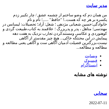
مدیر سایت
من همان دم که وضو ساختم از چشمه عشق / چار تکبیر زدم
یکسره بر هر چه که هست..! "حافظ" ......؛ نام و نام
خانوادگی:حسین شعبانی مژدهی ؛ شغل: آزاد؛ تحصیلات: لیسانس در
مهندسی؛ متاهل ، پدر و پدربزرگ ؛ علاقمند به کتاب،طبیعت گردی و
کوهنوردی و عکاسی ومستندکردن تجارب نزدیک به هفت دهه
پیمایش در این محنتگه خاکی... هیچ چیز مقدستر از آگاهی
نیست،بزرگترین فضیلت آدمیان آگاهی ست و آگاهی یعنی مطالعه و
مطالعه و مطالعه...
وبسایت
فیسبوک
اینستاگرام
نوشته های مشابه
سحابی
2022-07-11