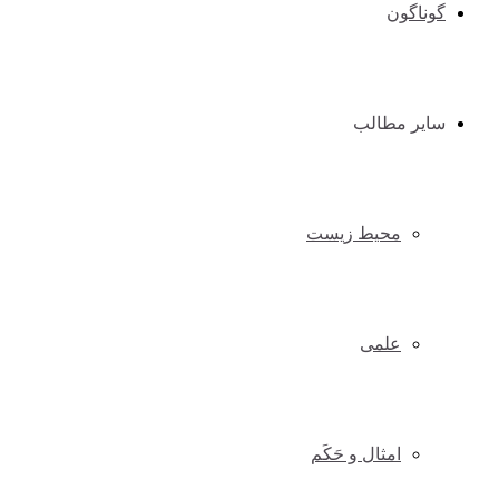
گوناگون
سایر مطالب
محیط زیست
علمی
امثال و حَکَم