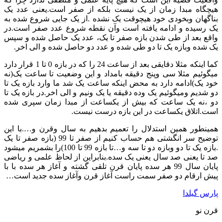
هیچگاه مبدا زمان از یک نیست بلکه از صفر است.یعنی عدد یک
بناگهان وبخودی خود هیچوقت یک نشده .از یک جایی شروع شده به
یک رسیده و ادامه یافته است وآن نقطه شروع عدد صفر است.در
واقع بعد از طی شدن بازه صفر تا یک، عدد یک حاصل شده و سپس
یک شده وبازه یک تا دو طی شده و عدد دو حاصل شده و الی اخر.
کما اینکه مثلا دقایقی بعد از ساعت 24 را که در بازه 0 تا 1 قرار دارد
میگوئیم مثلا سی وپنج دقیقه بامداد و این وضعیت تا ساعت یک(نه
خود یک)ادامه دارد به محض اینکه ساعت یک شد ما وارد بازه یک تا
دو شدیم ومیگوئیم یک وده دقیقه یا یک ونیم و الی اخر.در بازه یک تا
دو ،نه یک ساعت که بیش از یکساعت از مبدا زمان سپری شده
است.اتلاق یکساعت در این بازه درست نیست.
همینطور همین استدلال را تعمیم بدهیم به سال وقرن و….با این
توضیح سر انگشتی هم حساب کنیم از صفر تا 99 (بازه صفر تا یک
.بازه یک تا دو وبازه دو تا سه و…تا بازه 99 تا 100)را بشمریم میشود
صد تا یعنی صد سال یعنی یک سده.بنابراین از لحاظ علمی و ریاضی
پایان سال 99 هر سده پایان قرن تلقی گشته و آغاز هر سده با با
پیش ارقام دو صفر سمت راست آغاز قرن وآغاز سده جدید است…
پارس گیلدا
قرن نو