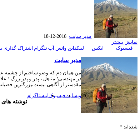
مدیر سایت
2018-12-18
نمایش بیشتر
فیسبوک
ایکس
لینکداین
واتس آپ
تلگرام
اشتراک گذاری با 
مدیر سایت
من همان دم که وضو ساختم از چشمه عشق /
در مهندسی؛ متاهل ، پدر و پدربزرگ ؛ ع
مقدستر از آگاهی نیست،بزرگترین فضیلت 
وبسایت
فیسبوک
اینستاگرام
نوشته های 
شده‌اند
*