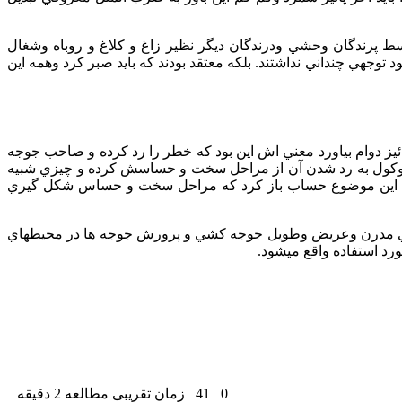
ط پرندگان وحشي ودرندگان ديگر نظير زاغ و كلاغ و روباه وشغال
 توجهي چنداني نداشتند. بلكه معتقد بودند كه بايد صبر كرد وهمه اين
پائيز دوام بياورد معني اش اين بود كه خطر را رد كرده و صاحب جوجه
كاررا موكول به رد شدن آن از مراحل سخت و حساسش كرده و چيزي شبيه
 كار يا اين موضوع حساب باز كرد كه مراحل سخت و حساس شكل گيري
شينهاي مدرن وعريض وطويل جوجه كشي و پرورش جوجه ها در محيطهاي
د استفاده واقع ميشود.
0
41
زمان تقریبی مطالعه 2 دقیقه