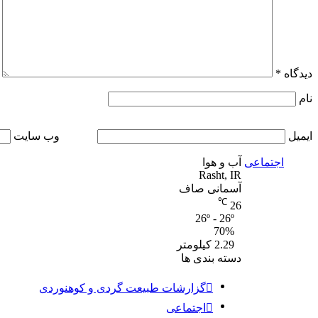
دیدگاه
*
نام
ایمیل
وب‌ سایت
اجتماعی
آب و هوا
Rasht, IR
آسمانی صاف
℃
26
26º - 26º
70%
2.29 کیلومتر
دسته بندی ها
گزارشات طبیعت گردی و کوهنوردی
اجتماعی