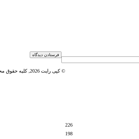
© کپی رایت 2026, کلیه حقوق محفوظ است |
226
198