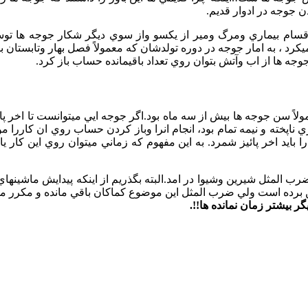
 جوجه در ادوار قديم.
واقسام بيماري ومرگ ومير از يكسو واز سوي ديگر شكار جوجه ها توس
كرد ، به امار جوجه در دوره تولدشان كه معمولاً فصل بهار وتابستان بود
جه ها از اب وآتش بتوان روي تعداد باقيمانده حساب باز كرد.
مولاً سن جوجه ها بيش از سه ماه بود.اگر جوجه ايي ميتوانست تا اخر 
 كاري ناپخته و نيمه تمام بود، انجام انرا وباز كردن حساب روي ان 
را بايد اخر پائيز شمرد. به اين مفهوم كه زماني ميتوان روي اين
 ضرب المثل شيرين وشيوا در امد.البته بگذريم از اينكه پيدايش ما
 برده است ولي ضرب المثل اين موضوع كماكان باقي مانده و مكرر مور
 بيشتر زمان نمانده ها!!.