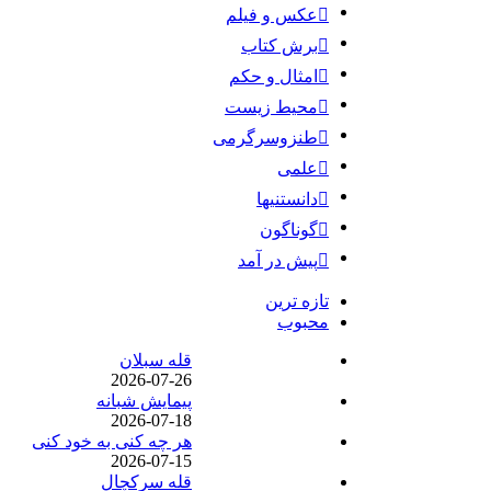
عکس و فیلم
برش کتاب
امثال و حکم
محیط زیست
طنزوسرگرمی
علمی
دانستنیها
گوناگون
پیش در آمد
تازه ترین
محبوب
قله سبلان
2026-07-26
پیمایش شبانه
2026-07-18
هر چه کنی به خود کنی
2026-07-15
قله سرکچال