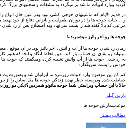
گرديد ووارد ادبيات ما شد بر ميگردد به مشقات و سختيهاي بزرگ كردن
در قديم الايام كه ماشينهاي جوجي كشي نبود ودر عين حال انواع 
و….حيات جوجه ها را در دوران طفوليت و ناتواني دفاع از خود تهديد مي
مراتبي كه بالا گفته شد را پشت سر نهاد وبه اصطلاح پس از رد شدن جو
جوجه ها رو آخر پائیز میشمرند..!
زمان رد شدن جوجه ها از اب و اتش ، اخر پائيز بود. در ان موقع ، مع
ميتواند رو بقاي ان حساب باز كند. بدين لحاظ انگاه و انجا كه هنوز
به رد شدن جوجه ها از آب واتش تشبيه كرده وميگفتند كه جوجه ها 
خودش را پشت سربگذارد.
كم كم اين موضوع وارد ادبيات روزمره ما ايرانيان شد و بصورت يك
حفاظت شده ودربسته خطر تهديد زندگي جوجه ها مثل سابق را از بين
حالا با اين حساب وبراستي شما جوجه هاتونو شمردين؟!يكي دو روز ديگر
پارس گیلدا
موعدشمارش جوجه ها
مطالب بیشتر