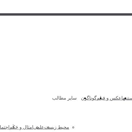
تنیها
عکس و فیلم
گوناگون
سایر مطالب
محیط زیست
علمی
امثال و حَکَم
اجتم