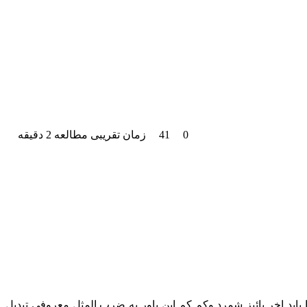
0
41
زمان تقریبی مطالعه 2 دقیقه
بايد اخر پائيز شمرد وكم كم اين باور به ضرب المثل معروفي تبديل