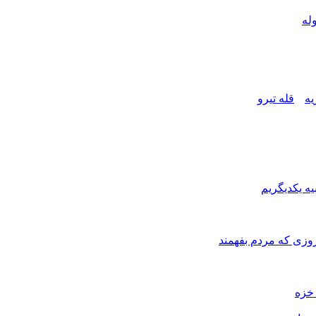
له
قله تیرو
یه یکدیگریم
زی که مردم بفهمند
خزه