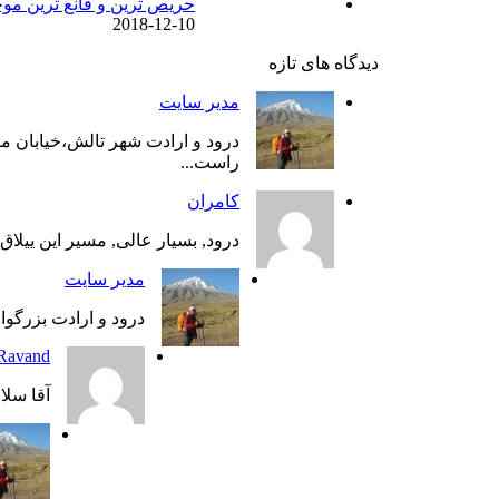
حریص ترین و قانع ترین مو
2018-12-10
دیدگاه های تازه
مدیر سایت
درود و ارادت شهر تالش،خیابان م
راست...
کامران
درود, بسیار عالی, مسیر این ییلاق
مدیر سایت
درود و ارادت بزرگوار
Ravand
آقا سلا