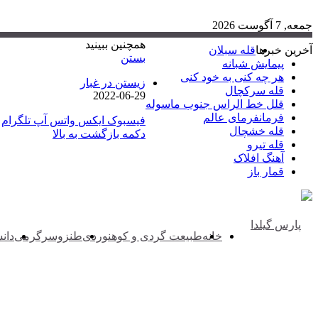
جمعه, 7 آگوست 2026
همچنین ببینید
آخرین خبرها
قله سبلان
بستن
پیمایش شبانه
هر چه کنی به خود کنی
زیستن در غبار
قله سرکچال
2022-06-29
قلل خط الراس جنوب ماسوله
فرمانفرمای عالم
فیسبوک
ایکس
واتس آپ
تلگرام
قله خشچال
دکمه بازگشت به بالا
قله تیرو
آهنگ افلاک
قمار باز
خانه
طبیعت گردی و کوهنوردی
طنزوسرگرمی
دانس