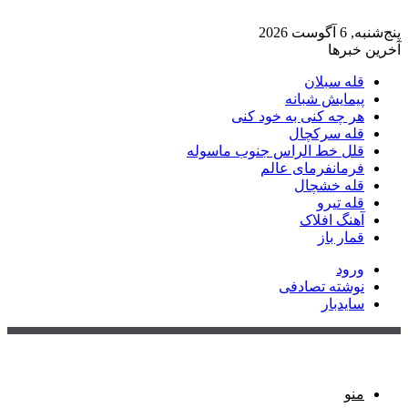
پنج‌شنبه, 6 آگوست 2026
آخرین خبرها
قله سبلان
پیمایش شبانه
هر چه کنی به خود کنی
قله سرکچال
قلل خط الراس جنوب ماسوله
فرمانفرمای عالم
قله خشچال
قله تیرو
آهنگ افلاک
قمار باز
ورود
نوشته تصادفی
سایدبار
منو