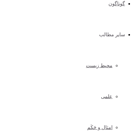
گوناگون
سایر مطالب
محیط زیست
علمی
امثال و حَکَم