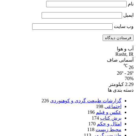
نام
ایمیل
وب‌ سایت
آب و هوا
Rasht, IR
آسمانی صاف
℃
26
26º - 26º
70%
2.29 کیلومتر
دسته بندی ها
گزارشات طبیعت گردی و کوهنوردی
226
اجتماعی
198
عکس و فیلم
196
برش کتاب
174
امثال و حکم
170
محیط زیست
118
طنزوسرگرمی
113